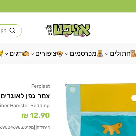
חי
חתולים
מכרסמים
ציפורים
דגים
Ferplast
Add wishlist
צמר גפן לאוגרים
Fiber Hamster Bedding
מחיר
12.90 ₪
רגיל
1 יחידה
| |
מק"ט:
0690046983