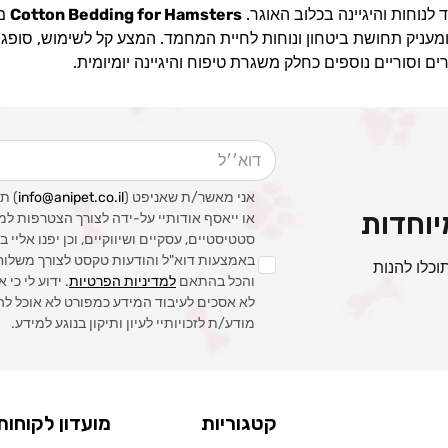
Cotton Bedding for Hamsters
מס
ומעניק תחושת ביטחון ונוחות לחיית המחמד. המצע קל לשימוש, סופג 
 וסוריים נוספים כחלק משגרת טיפוח והיגיינה יומיומית.
דוא׳׳ל
אני מאשר/ת שאניפט (
info@anipet.co.il
) ת
וחדות
או ייאסף אודותיי על-ידה לצורך הצטרפות למ
סטטיסטיים, עסקיים ושיווקיים, וכן יפנו אליי
באמצעות דוא"ל והודעות טקסט לצורך משלוח ה
וכלו להנות
והכל בהתאם
למדיניות הפרטיות
. ידוע לי כי 
לא אסכים לעיבוד המידע כמפורט לא אוכל לה
מודע/ת לזכויותיי לעיון ותיקון בנוגע למידע.
קטגוריות
מועדון לקוחות