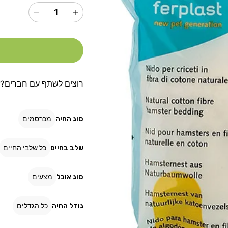
הגדל
הקטנת
כמות
כמות
עבור
עבור
צמר
צמר
גפן
גפן
לאוגרים
לאוגרים
פרפלסט
פרפלסט
רוצים לשתף עם חברים?
סוג החיה
מכרסמים
שלב בחיים
כל שלבי החיים
סוג אוכל
מצעים
גודל החיה
כל הגדלים