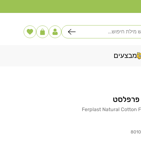
דלג
לתוכן
פוש
הרשימה
עֲגָלָה
שלי
מבצעים
 פרפלסט
Ferplast Natural Cotton 
801