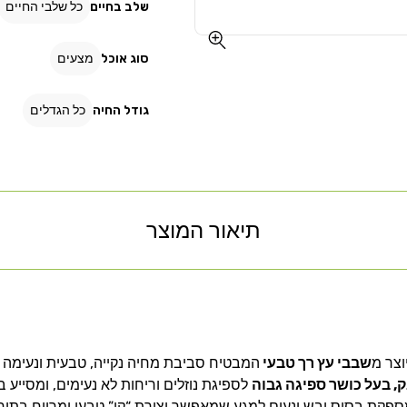
שלב בחיים
כל שלבי החיים
סוג אוכל
מצעים
גודל החיה
כל הגדלים
תיאור המוצר
וצר מ
שבבי עץ רך טבעי
המבטיח סביבת מחיה נקייה, טבעית ונעימה ל
, בעל כושר ספיגה גבוה
לספיגת נוזלים וריחות לא נעימים, ומסייע
קת בסיס יבש ונעים למגע שמאפשר יצירת “קן” טבעי ומרווח בתוך 