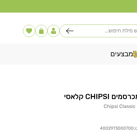
דלג
לתוכן
פוש
הרשימה
עֲגָלָה
שלי
מבצעים
CHIPS קלאסי
Chipsi Classic
:
4002973000700