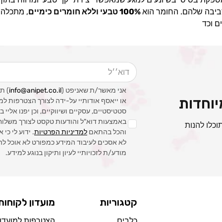
ביבה שלהם. החומר הוא
100% טבעי וללא חומרים כימיים
, מתכלה 
ם וכד
דוא׳׳ל
אני מאשר/ת שאניפט (
info@anipet.co.il
) ת
וחדות
או ייאסף אודותיי על-ידה לצורך הצטרפות למ
סטטיסטיים, עסקיים ושיווקיים, וכן יפנו אליי
באמצעות דוא"ל והודעות טקסט לצורך משלוח ה
וכלו להנות
והכל בהתאם
למדיניות הפרטיות
. ידוע לי כי 
לא אסכים לעיבוד המידע כמפורט לא אוכל לה
מודע/ת לזכויותיי לעיון ותיקון בנוגע למידע.
קטגוריות
מועדון לקוחות
כלבים
הצטרפות למועדון