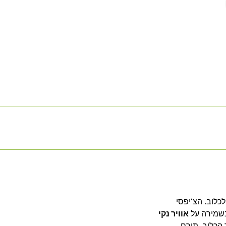
כלוב. הצ’יפסי
 בשמירה על
אוויר נקי
הכלוב, תורם