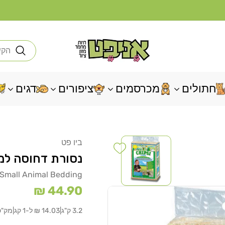
חי
חתולים
מכרסמים
ציפורים
דגים
ביו פט
Add wishlist
נסורת דחוסה למכרסמים I
 Small Animal Bedding
מחיר
44.90 ₪
רגיל
3.2 ק"ג
|
14.03 ₪ ל-1 קג
|
מק"ט