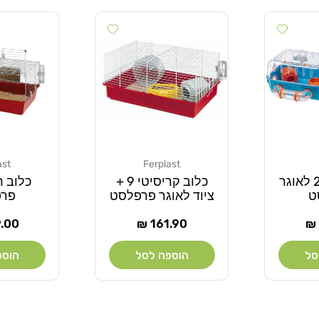
Add wishlist
Add wishlist
ast
Ferplast
מוֹכֵר:
מוֹכֵר:
כלוב קומבי 2 לאוגר
כלוב קריסיטי 9 +
ט
ציוד לאוגר פרפלסט
פר
מחיר
מחי
00 ₪
161.90 ₪
רגיל
רגיל
סל
הוספה לסל
הוספ