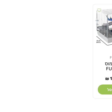
Add wishlist
F
מוס
FU
1
סל