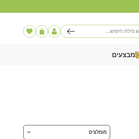
דלג
לתוכן
פוש
הרשימה
עֲגָלָה
שלי
מבצעים
מומלצים