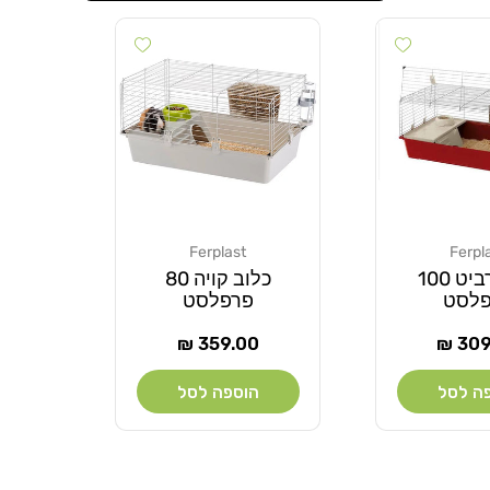
Add wishlist
Add wishlist
Ferplast
Ferpl
מוֹכֵר:
כלוב רביט 100
כלוב קויה 80
פלסט
פרפלסט
ר
מחיר
359.00 ₪
309.
רגיל
ה לסל
הוספה לסל