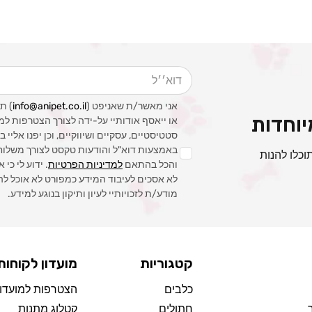
דוא׳׳ל
אני מאשר/ת שאניפט (
info@anipet.co.il
) ת
וחדות
או ייאסף אודותיי על-ידה לצורך הצטרפות למ
סטטיסטיים, עסקיים ושיווקיים, וכן יפנו אליי
באמצעות דוא"ל והודעות טקסט לצורך משלוח ה
וכלו להנות
והכל בהתאם
למדיניות הפרטיות
. ידוע לי כי 
לא אסכים לעיבוד המידע כמפורט לא אוכל לה
מודע/ת לזכויותיי לעיון ותיקון בנוגע למידע.
קטגוריות
מועדון לקוחות
כלבים
הצטרפות למועדון
חתולים
קטלוג מתנות