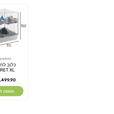
erplast
מוֹכֵר:
כלוב לח
RET XL
מחיר
,499.90 ₪
רגיל
הוספה ל