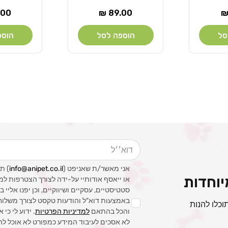
מחיר
מחי
00 ₪
89.00 ₪
רגיל
רגי
סל
הוספה לסל
הוספ
דוא׳׳ל
אני מאשר/ת שאניפט (
info@anipet.co.il
) ת
וחדות
או ייאסף אודותיי על-ידה לצורך הצטרפות למ
סטטיסטיים, עסקיים ושיווקיים, וכן יפנו אליי
באמצעות דוא"ל והודעות טקסט לצורך משלוח ה
וכלו להנות
והכל בהתאם
למדיניות הפרטיות
. ידוע לי כי 
לא אסכים לעיבוד המידע כמפורט לא אוכל לה