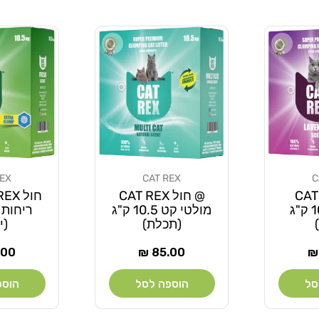
Add wishlist
Add wishlist
REX
CAT REX
C
מוֹכֵר:
מוֹכֵר:
CAT R
@ חול CAT REX
לבנדר 10.5 ק"ג
מולטי קט 10.5 ק"ג
(תכלת)
(י
מחיר
מחי
00 ₪
85.00 ₪
רגיל
רגי
סל
הוספה לסל
הוספ