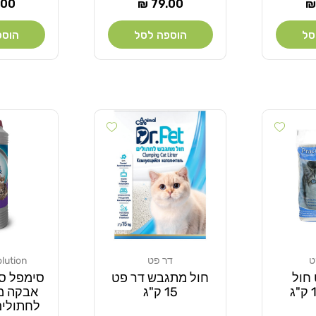
מחיר
מחי
00 ₪
79.00 ₪
רגיל
רגי
סל
הוספה לסל
הוספ
Add wishlist
Add wishlist
ט
דר פט
lution
מוֹכֵר:
מוֹכֵר:
חול
חול מתגבש דר פט
סימפל סו
15 ק"ג
אבקה מר
לחתולים 600 ג