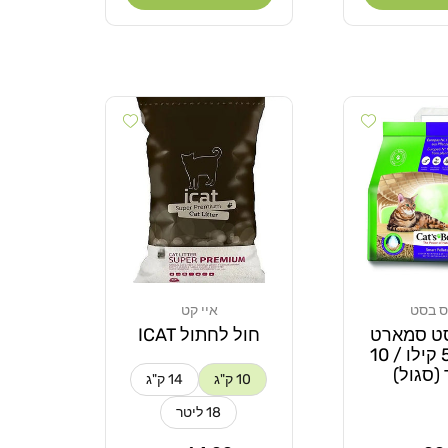
Add wishlist
Add wishlist
 בסט
איי קט
מוֹכֵר:
ט סמארט
חול לחתול ICAT
לחתול 5 קילו / 10
(סגול)
10 ק"ג
14 ק"ג
18 ליטר