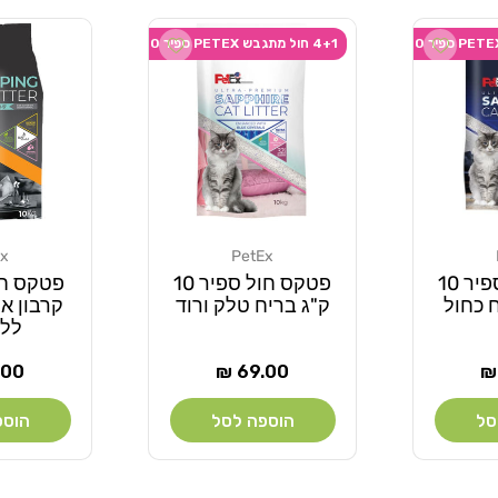
Add wishlist
Add wishlist
4+1 חול מתגבש PETEX ספיר 10 קילו
Ex
PetEx
מוֹכֵר:
מוֹכֵר:
פטקס חול ספיר 10
פטקס חול ספיר 10
פטקס ח
 כחול
ק"ג בריח טלק ורוד
ללא
מחיר
מחי
00 ₪
69.00 ₪
רגיל
רגי
סל
הוספה לסל
הוספ