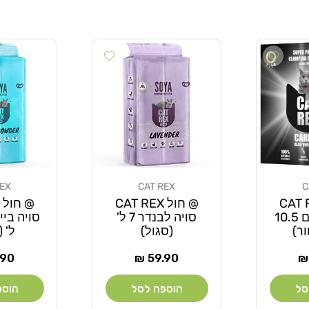
Add wishlist
Add wishlist
REX
CAT REX
C
מוֹכֵר:
מוֹכֵר:
CAT REX
@ חול CAT REX
אלוורה ופחם 10.5
סויה לבנדר 7 ל'
ר)
(סגול)
ל' 
מחיר
מחי
90 ₪
59.90 ₪
רגיל
רגי
סל
הוספה לסל
הוספ