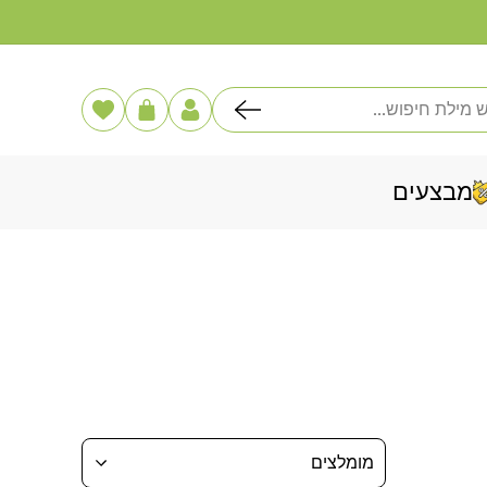
דלג
לתוכן
פוש
הרשימה
עֲגָלָה
שלי
מבצעים
מומלצים