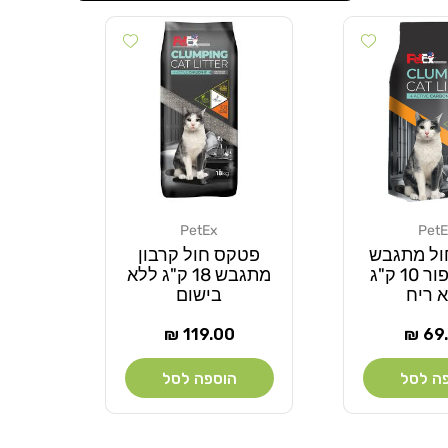
Add wishlist
Add wishlist
PetEx
Pet
מוֹכֵר:
ול מתגבש
פטקס חול קרבון
קרבון אפור 10 ק"ג
מתגבש 18 ק"ג ללא
 ריח
בישום
ר
מחיר
119.00 ₪
69.
ל
רגיל
ה לסל
הוספה לסל