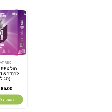
AT REX
מוֹכֵר:
חול EX
(סגול)
מחיר
85.00 ₪
רגיל
הוספה ל