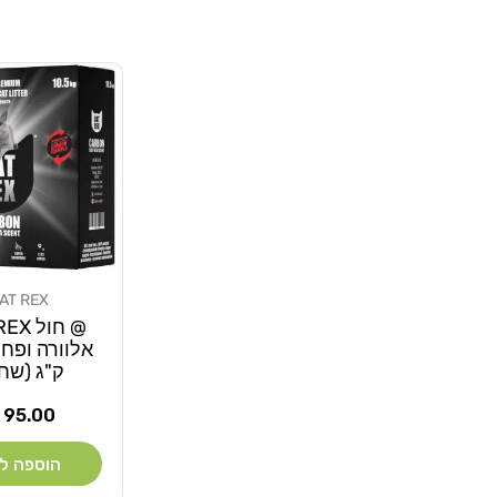
AT REX
מוֹכֵר:
@ חול 
ק"ג (שחו
מחיר
95.00 ₪
רגיל
הוספה ל