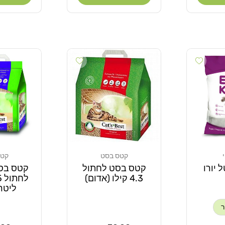
Add wishlist
Add wishlist
קטס בסט
קטס
מוֹכֵר:
מוֹכֵר:
 יורו
קטס בסט לחתול
קטס בס
4.3 קילו (אדום)
ליטר 