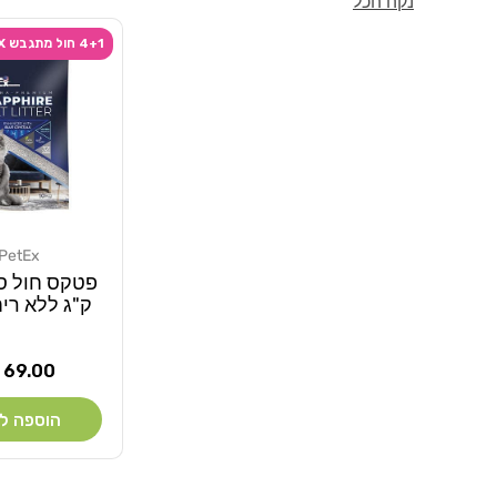
נקה הכל
4+1 חול מתגבש PETEX ספיר 10 קילו
PetEx
מוֹכֵר:
ק"ג ללא ריח
מחיר
69.00 ₪
רגיל
הוספה ל