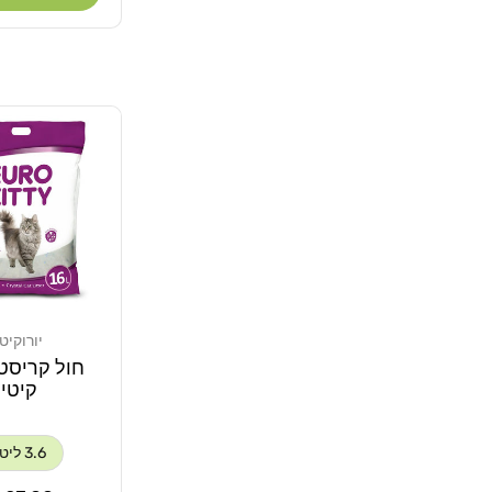
יורוקיטי
מוֹכֵר:
חול קריסטל
קיטי
3.6 ליטר