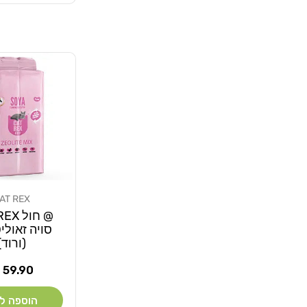
AT REX
מוֹכֵר:
@ חול 
(ורוד)
מחיר
59.90 ₪
רגיל
הוספה ל