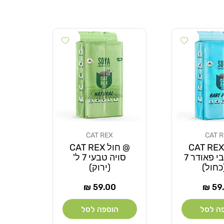
Add wishlist
Add wishlist
CAT REX
CAT 
מוֹכֵר:
@ חול CAT REX
@ חול CAT REX
סויה בייבי פאודר 7
סויה טבעי 7 ל'
(כחול)
(ירוק)
ר
מחיר
59.00 ₪
59.
ל
רגיל
ה לסל
הוספה לסל