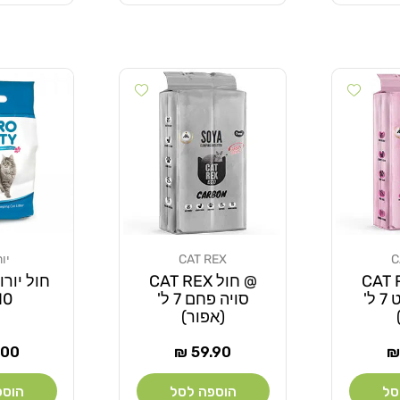
Add wishlist
Add wishlist
C
CAT REX
יו
מוֹכֵר:
מוֹכֵר:
CAT REX
@ חול CAT REX
חול יורו
סויה זאוליט 7 ל'
סויה פחם 7 ל'
10 ק"
(אפור)
מחיר
מחי
00 ₪
59.90 ₪
רגיל
רגי
סל
הוספה לסל
הוספ