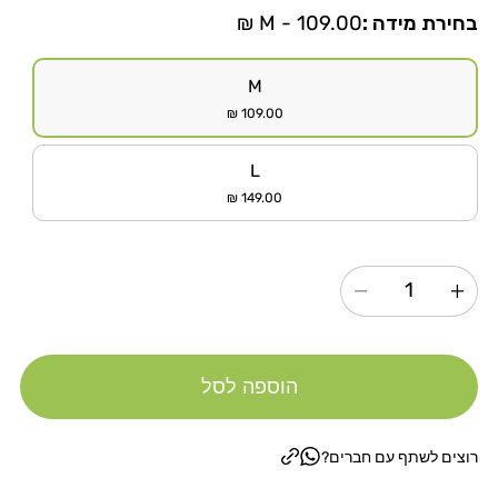
בחירת מידה :
M - 109.00 ₪
הגרסה
M
אזלה
109.00 ₪
או
הגרסה
L
לא
אזלה
149.00 ₪
זמינה
או
לא
זמינה
הגדל
הקטנת
כמות
כמות
עבור
עבור
הוספה לסל
בובו
בובו
מיטת
מיטת
סטייל
סטייל
רוצים לשתף עם חברים?