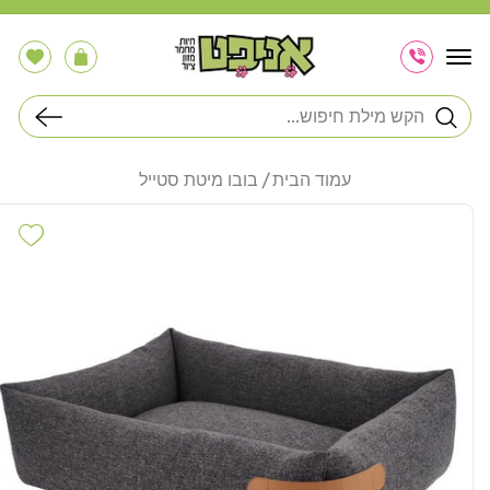
דלג
לתוכן
הרשימה
עֲגָלָה
שלי
חיפוש
עמוד הבית
בובו מיטת סטייל
דלג
לפרטי
hlist
המוצר