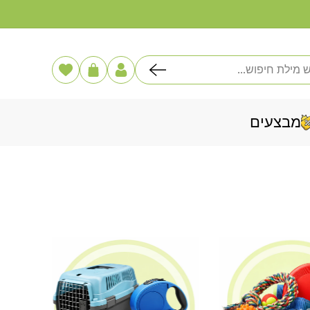
דלג
לתוכן
פוש
הרשימה
עֲגָלָה
שלי
מבצעים