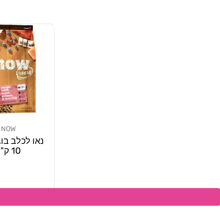
NOW
מוֹכֵר:
נאו לכלב בוג
10 ק"ג
מחיר
370.00 ₪
רגיל
הוספה ל