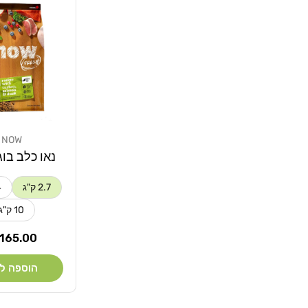
NOW
מוֹכֵר:
נאו כלב בוג
2.7 ק"ג
4
10 ק"ג
מחיר
165.00 ₪
רגיל
הוספה ל