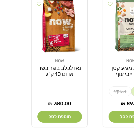
Add wishlist
Add wishlist
NOW
NO
מוֹכֵר:
 מגזע קטן
נאו לכלב בוגר בשר
ייבי עוף
אדום 10 ק"ג
5.4 ק"ג
ר
מחיר
380.00 ₪
89.
ל
רגיל
ה לסל
הוספה לסל