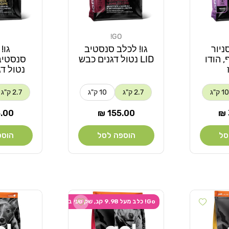
GO!
מוֹכֵר:
מוֹכֵר:
ניור
גו! לכלב סנסטיב
גו!
, הודו
LID נטול דגנים כבש
נטול דג
10 ק"ג
2.7 ק"ג
10 ק"ג
2.7 ק"ג
מחיר
מחי
00 ₪
155.00 ₪
רגיל
רגיל
סל
הוספה לסל
הוספ
Add wishlist
Add wishlist
Go! כלב מעל 9.98 קג, שק שני ב-20% הנחה