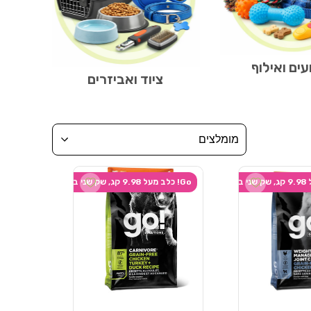
ים ואילוף
ציוד ואביזרים
מומלצים
Add wishlist
Add wishlist
Go! כלב מעל 9.98 קג, שק שני ב-20% הנחה