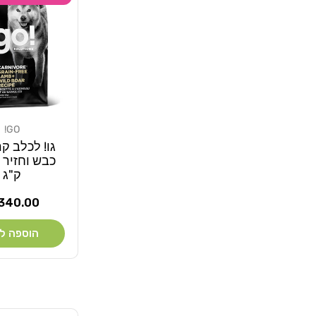
GO!
מוֹכֵר:
גו! לכלב קר
ק"ג
מחיר
340.00 ₪
רגיל
הוספה ל