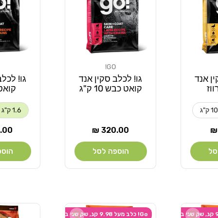
GO!
מוֹכֵר:
מוֹכֵר:
ין אנד
גו! לכלב סקין אנד
גו! לכלב
וז
קואט כבש 10 ק"ג
קואט
10 ק"ג
1.6 ק"ג
מחיר
מחי
00 ₪
320.00 ₪
רגיל
רגיל
סל
הוספה לסל
הוספ
Add wishlist
Add wishlist
Go! כלב מעל 9.98 קג, שק שני ב-20% הנחה