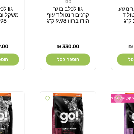
GO!
מוֹכֵר:
מוֹכֵר:
ר מגזע
גו! לכלב בוגר
גו! לכ
LID נטול ד
קרניבור נטול ד עוף
משקל ומ
הודו ברווז 9.98 ק"ג
9.98 
מחיר
מחי
00 ₪
330.00 ₪
רגיל
רגיל
סל
הוספה לסל
הוספ
Add wishlist
Add wishlist