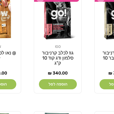
W
GO!
מוֹכֵר:
מוֹכֵר:
ניבור
גו! לכלב קרניבור
כבש וחזיר בר 10
סלמון ודג קוד 10
ק
ק"ג
מחיר
מחי
00 ₪
340.00 ₪
רגיל
רגיל
סל
הוספה לסל
הוספ