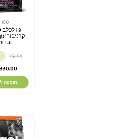
GO!
מוֹכֵר:
גו! לכלב ס
קרניבור עוף
וברווז
1.6 ק"ג
מחיר
330.00 ₪
רגיל
הוספה ל