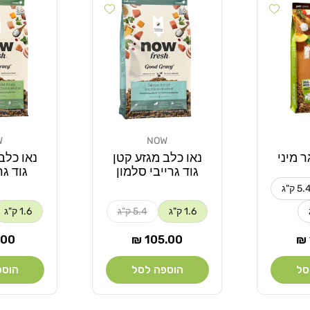
Add wishlist
Add wishlist
W
NOW
מוֹכֵר:
מוֹכֵר:
ר מיני
נאו כלב מגזע קטן
נאו כלב
גוד גרייבי סלמון
גוד גר
5. ק"ג
1.6 ק"ג
5.4 ק"ג
1.6 ק"ג
מחיר
מחי
00 ₪
105.00 ₪
רגיל
רגי
סל
הוספה לסל
הוספ