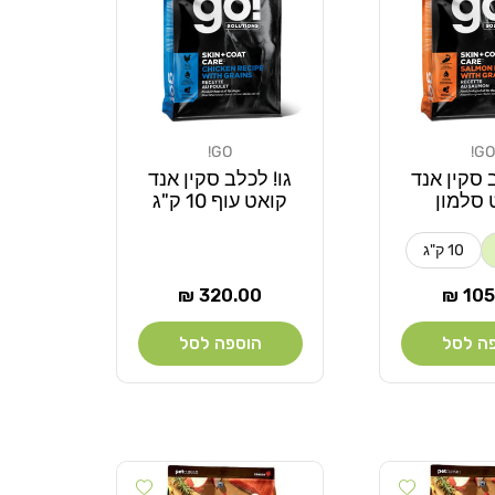
GO!
GO!
מוֹכֵר:
 סקין אנד
גו! לכלב סקין אנד
 סלמון
קואט עוף 10 ק"ג
10 ק"ג
ר
מחיר
320.00 ₪
105.
רגיל
ה לסל
הוספה לסל
Add wishlist
Add wishlist