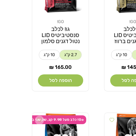
GO!
GO!
מוֹכֵר:
 לכלב
גו! לכלב
סנסטיביטיס LID
סנסטיביטיס LID
נים ברווז
נטול דגנים סלמון
10 ק"ג
2.7 ק"ג
10 ק"ג
ר
מחיר
165.00 ₪
145.
רגיל
ה לסל
הוספה לסל
Add wishlist
Add wishlist
Go! כלב מעל 9.98 קג, שק שני ב-20% הנחה