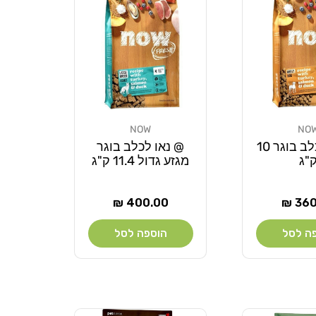
NOW
NO
מוֹכֵר:
@ נאו לכלב בוגר 10
@ נאו לכלב בוגר
"ג
מגזע גדול 11.4 ק"ג
ר
מחיר
400.00 ₪
360.
רגיל
ה לסל
הוספה לסל