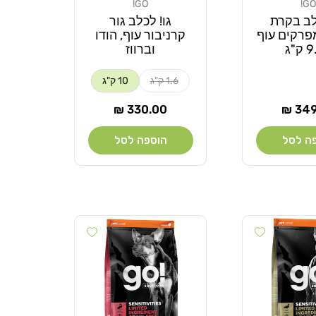
GO!
GO!
מוֹכֵר:
לב בקרת
גו! לכלב גור
פרקים עוף
קרניבור עוף, הודו
ק"ג
וברווז
1.6 ק"ג
10 ק"ג
ר
מחיר
330.00 ₪
349.
רגיל
ה לסל
הוספה לסל
Add wishlist
Add wishlist