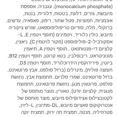
(
monocalcium phosphate
), עגבניה, אספסת
מיובשת, גזרים, דלעת, בטטות, דלורית, בננות,
אוכמניות, חמוציות, פטל שחור, רימון, פאפאיה, עדשים,
ברוקולי, מלח, סודיום טריפוליפוספאט, שורש ציקוריה
מיובש, כולין כלוריד, ויטמינים (תוסף ויטמין
E
, ‏
L
-
אסקורביל-2-פוליפוספט (מקור לויטמין
C
), ניאצין,
קלציום די-פנטותנאט , תוסף ויטמין
A
, תיאמין
מונוניטראט, ריבופלבין, בטא קרוטן, תוסף ויטמין
B12
,
ביוטין, פירידוקסין הידרוכלוריד, תוסף ויטמין
D3
,
חומצה פולית), מינרלים (ברזל סולפט, אבץ פרוטאינט,
ברזל פרוטאינט, שמרי סלניום, תחמוצת אבץ, נחושת
סולפט, פרוטאין מנגן, נחושת פרוטאינט, תחמוצת
מנגנית, קלציום יודט), טאורין, מוצר מותסס של
לקטובצילוס אצידופילוס מיובש, מוצר מותסס של
אנטרוקוקוס פאציום מיובש,
DL
‏-מתיונין, ‏
L
-ליזין,
פטרוזיליה, מנטה, תמצית תה ירוק, תמצית יוקה