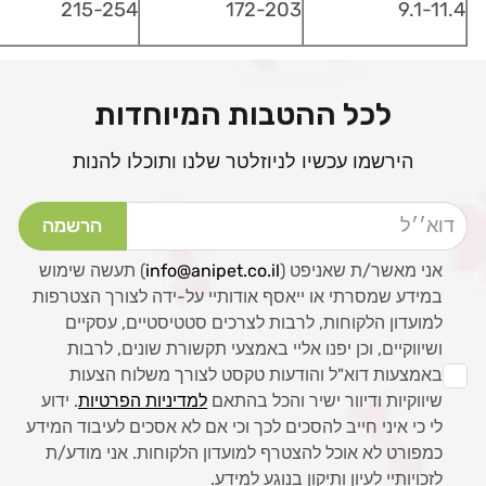
215-254
172-203
9.1-11.4
לכל ההטבות המיוחדות
הירשמו עכשיו לניוזלטר שלנו ותוכלו להנות
דוא׳׳ל
הרשמה
אני מאשר/ת שאניפט (
info@anipet.co.il
) תעשה שימוש
במידע שמסרתי או ייאסף אודותיי על-ידה לצורך הצטרפות
למועדון הלקוחות, לרבות לצרכים סטטיסטיים, עסקיים
ושיווקיים, וכן יפנו אליי באמצעי תקשורת שונים, לרבות
באמצעות דוא"ל והודעות טקסט לצורך משלוח הצעות
שיווקיות ודיוור ישיר והכל בהתאם
למדיניות הפרטיות
. ידוע
לי כי איני חייב להסכים לכך וכי אם לא אסכים לעיבוד המידע
כמפורט לא אוכל להצטרף למועדון הלקוחות. אני מודע/ת
לזכויותיי לעיון ותיקון בנוגע למידע.