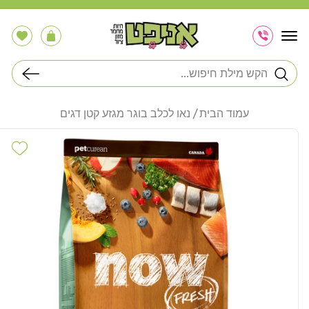
דלג
לתוכן
הרשימה
עֲגָלָה
שלי
חיפוש
עמוד הבית
נאו לכלב בוגר מגזע קטן דגים
דלג
לפרטי
hlist
המוצר