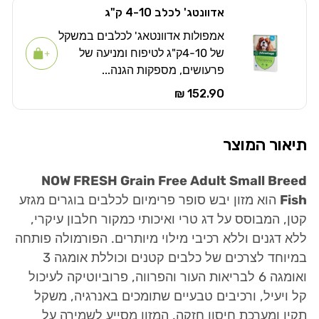
אדוונטג' לכלב 4-10 ק"ג
אמפולות אדוונטאג' לכלבים במשקל
של 4-10ק"ג לטיפוח ומניעה של
פרעושים, מספקות הגנה...
152.90 ₪
תיאור המוצר
NOW FRESH Grain Free Adult Small Breed
Fish
הוא מזון יבש סופר פרימיום לכלבים בוגרים מגזע
קטן, המבוסס על דג טרי ואיכותי כמקור חלבון עיקרי,
ללא דגנים וללא רכיבי מילוי מיותרים. הפורמולה פותחה
במיוחד לצרכים של כלבים קטנים וכוללת אומגה 3
ואומגה 6 לבריאות העור והפרווה, פרוביוטיקה לעיכול
קל ויעיל, ורכיבים טבעיים שתומכים באנרגיה, משקל
תקין ומערכת חיסון חזקה. המזון מסייע לשמירה על