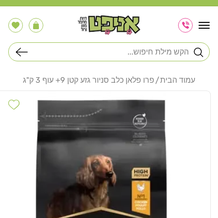
דלג
לתוכן
הרשימה
עֲגָלָה
שלי
חיפוש
עמוד הבית
פרו פלאן כלב סניור גזע קטן 9+ עוף 3 ק"ג
דלג
לפרטי
hlist
המוצר