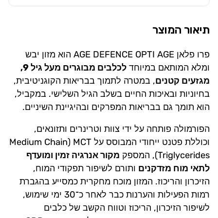
תיאור המוצר
פרו פלאן AGE DEFENCE OPTI AGE הוא מזון יבש
ומלא המותאם במיוחד
לכלבים מבוגרים מעל גיל 9,
מגזעים קטנים
, במטרה לתמוך בבריאות הקוגניטיבית,
בחיוניות ובאיכות החיים בשלב הגיל השלישי. במקביל,
הוא תומך גם בבריאות המפרקים ובהיגיינת השיניים.
הפורמולה פותחה על ידי צוות וטרינרים ותזונאים,
וכוללת פטנט ייחודי המבוסס על MCT ‏(Medium Chain
Triglycerides), המספק
מקור אנרגיה זמין ומועדף
לתאי מוח מזדקנים
ותורם לשיפור תפקודי המוח,
הזיכרון והריכוז. המזון מוכח מחקרית כמסייע בהגברת
רמות הפעילות והערנות כבר לאחר כ־30 ימי שימוש,
לשיפור הזיכרון, הריכוז וטווח הקשב של כלבים