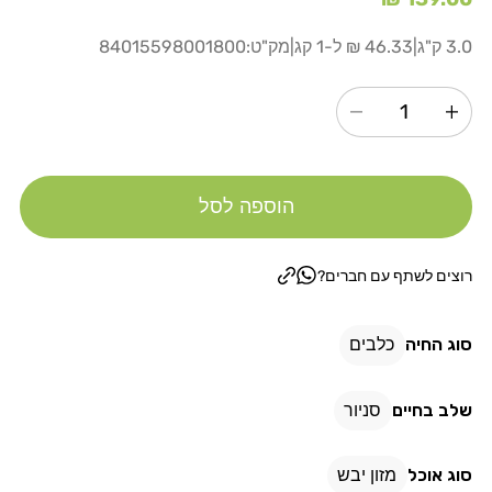
רגיל
3.0 ק"ג
|
46.33 ₪ ל-1 קג
|
מק"ט:
84015598001800
הגדל
הקטנת
כמות
כמות
עבור
עבור
הוספה לסל
פרו
פרו
פלאן
פלאן
כלב
כלב
רוצים לשתף עם חברים?
סניור
סניור
גזע
גזע
סוג החיה
כלבים
קטן
קטן
9+
9+
שלב בחיים
סניור
עוף
עוף
3
3
סוג אוכל
מזון יבש
ק&quot;ג
ק&quot;ג