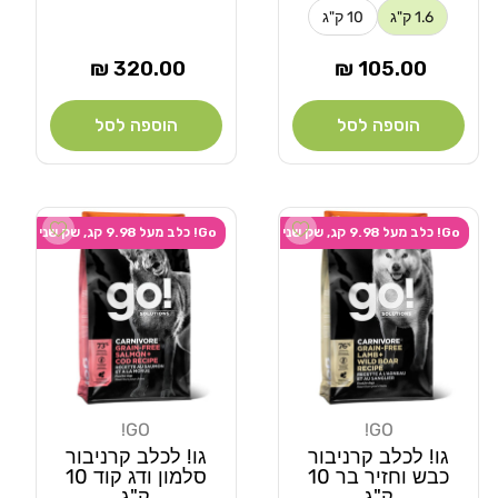
1.6 ק"ג
10 ק"ג
מחיר
מחיר
320.00 ₪
105.00 ₪
רגיל
רגיל
הוספה לסל
הוספה לסל
Add wishlist
Add wishlist
Go! כלב מעל 9.98 קג, שק שני ב-20% הנחה
Go! כלב מעל 9.98 קג, שק שני ב-20% הנחה
GO!
GO!
מוֹכֵר:
מוֹכֵר:
גו! לכלב קרניבור
גו! לכלב קרניבור
כבש וחזיר בר 10
סלמון ודג קוד 10
ק"ג
ק"ג