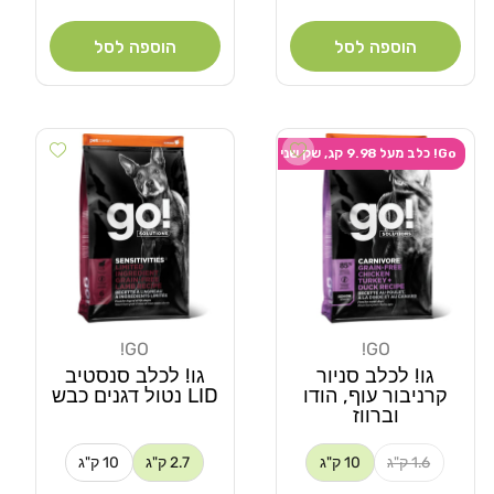
רגיל
רגיל
הוספה לסל
הוספה לסל
 wishlist
Add wishlist
Go! כלב מעל 9.98 קג, שק שני ב-20% הנחה
GO!
GO!
מוֹכֵר:
מוֹכֵר:
גו! לכלב סניור
גו! לכלב סנסטיב
קרניבור עוף, הודו
LID נטול דגנים כבש
וברווז
1.6 ק"ג
10 ק"ג
2.7 ק"ג
10 ק"ג