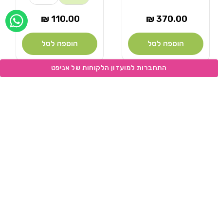
מחיר
מחיר
110.00 ₪
370.00 ₪
רגיל
רגיל
הוספה לסל
הוספה לסל
Add wishlist
Add wishlist
NOW
NOW
מוֹכֵר:
מוֹכֵר:
נאו לכלב גוד גרייבי
נאו לכלב גור
סלמון 10 קילו
1.6 ק"ג
10 ק"ג