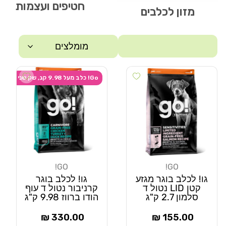
חטיפים ועצמות
מזון לכלבים
מומלצים
 wishlist
Add wishlist
סינון
Go! כלב מעל 9.98 קג, שק שני ב-20% הנחה
GO!
GO!
מוֹכֵר:
מוֹכֵר:
גו! לכלב בוגר מגזע
גו! לכלב בוגר
קטן LID נטול ד
קרניבור נטול ד עוף
סלמון 2.7 ק"ג
הודו ברווז 9.98 ק"ג
מחיר
מחיר
330.00 ₪
155.00 ₪
רגיל
רגיל