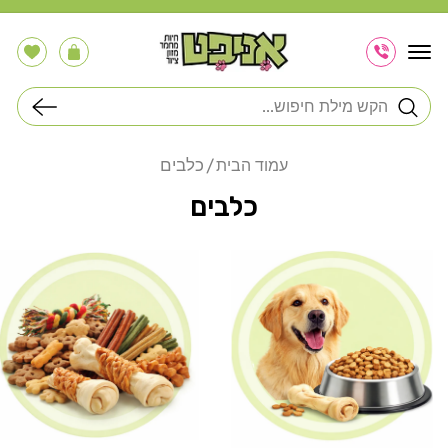
דלג
לתוכן
הרשימה
עֲגָלָה
שלי
חיפוש
כלבים
עמוד הבית
כלבים