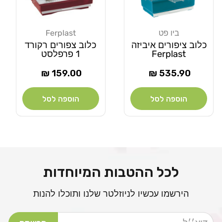
ביו פט
Ferplast
מוֹכֵר:
מוֹכֵר:
כלוב ציפורים איביזה
כלוב צפורים רקורד
Ferplast
1 פרפלסט
מחיר
מחיר
159.00 ₪
535.90 ₪
רגיל
רגיל
הוספה לסל
הוספה לסל
לכל ההטבות המיוחדות
הירשמו עכשיו לניוזלטר שלנו ותוכלו להנות
דוא׳׳ל