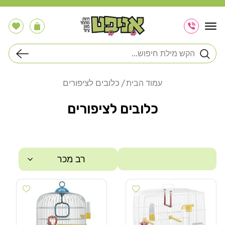
דלג
לתוכן
הרשימה
עֲגָלָה
שלי
חיפוש
כלובים לציפורים
עמוד הבית
כלובים לציפורים
רב מכר
 wishlist
Add wishlist
סינון