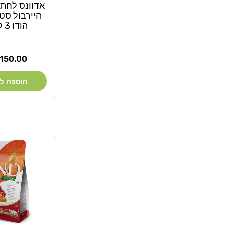
אדוונס לחתו
היירבול סטר
הודו 3 ק"ג
מחיר
150.00 ₪
רגיל
הוספה ל