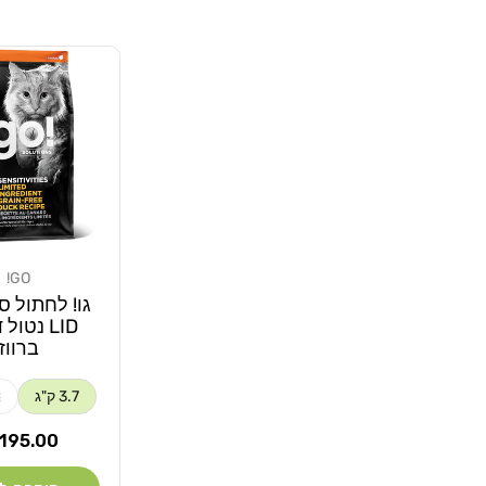
GO!
מוֹכֵר:
גו! לחתול ס
LID נטול
ברווז
3.7 ק"ג
2
מחיר
195.00 ₪
רגיל