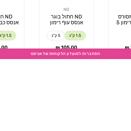
ND
מוֹכֵר:
מוֹכֵר:
מסורס
ND חתול בוגר
ND 
דלעת שליו רימון 5
אנסס עוף רימון
אנסס כבש
1.5 ק"ג
5 ק"ג
1.5 ק"ג
מחיר
מחי
00 ₪
105.00 ₪
רגיל
רגיל
סל
הוספה לסל
הוספ