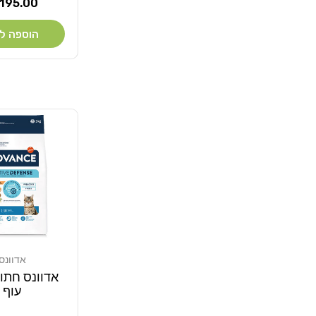
מחיר
195.00 ₪
רגיל
הוספה ל
אדוונס
מוֹכֵר:
אדוונס חתול
עוף