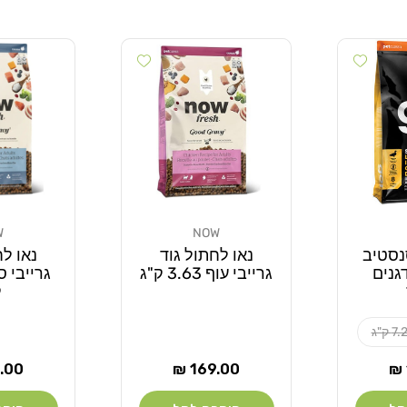
Add wishlist
Add wishlist
W
NOW
מוֹכֵר:
מוֹכֵר:
נסטיב
נאו לחתול גוד
נאו לח
 דגנים
גרייבי עוף 3.63 ק"ג
ק
7. ק"ג
מחיר
מחי
00 ₪
169.00 ₪
רגיל
רגיל