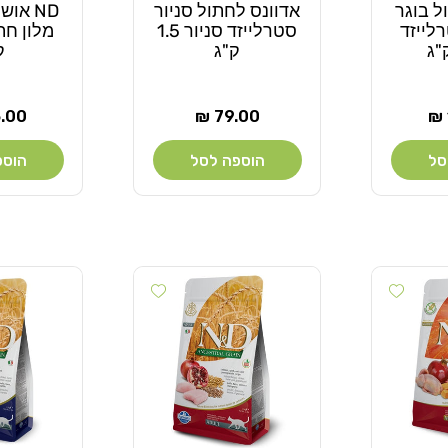
ל בוגר
אדוונס לחתול סניור
ND או
לייזד
סטרלייזד סניור 1.5
ק"ג
ק
מחיר
מחי
00 ₪
79.00 ₪
רגיל
רגיל
סל
הוספה לסל
הוספ
Add wishlist
Add wishlist