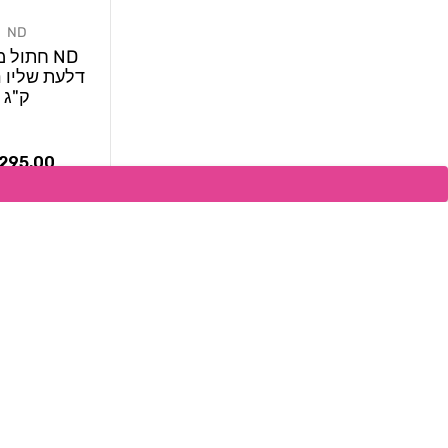
ND
מוֹכֵר:
ND חתול 
ק"ג
מחיר
295.00 ₪
רגיל
הוספה ל