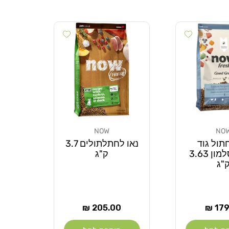
Add wishlist
Add wishlist
NOW
NO
מוֹכֵר:
תול גוד
נאו לחתלתולים 3.7
גרייבי סלמון 3.63
ק"ג
"ג
ר
מחיר
205.00 ₪
179.
רגיל