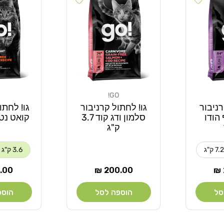
GO!
מוֹכֵר:
מוֹכֵר:
רניבור
גו! לחתול קרניבור
גו! לחתו
 הודו
סלמון ודג קוד 3.7
קואט נטו
ק"ג
7.2 ק"ג
3.6 ק"ג
מחיר
מחי
00 ₪
200.00 ₪
רגיל
רגיל
סל
הוספה לסל
הוספ