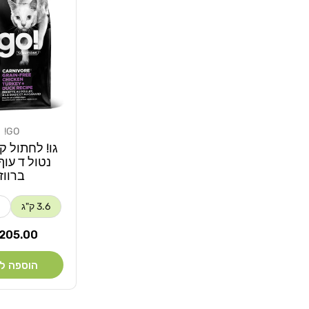
GO!
מוֹכֵר:
גו! לחתול ק
נטול ד עוף
ברווז
3.6 ק"ג
מחיר
205.00 ₪
רגיל
הוספה ל