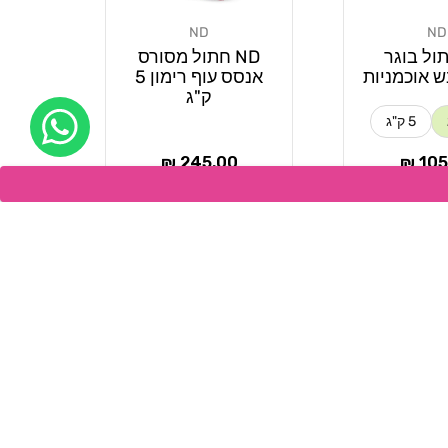
ND
ND
מוֹכֵר:
חתול בוגר
ND חתול מסורס
 אוכמניות
אנסס עוף רימון 5
ק"ג
5 ק"ג
ר
מחיר
245.00 ₪
105.
רגיל
ה לסל
הוספה לסל