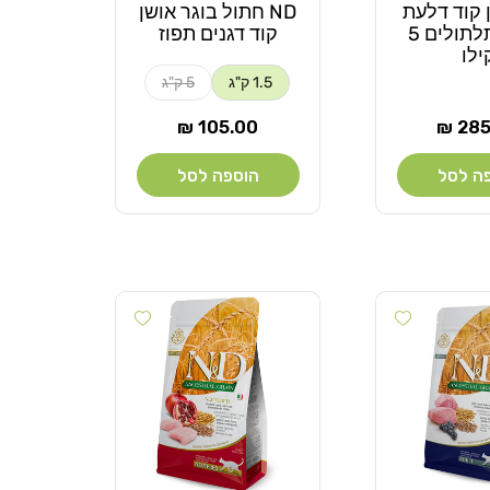
שן קוד דלעת
ND חתול בוגר אושן
מלון חתלתולים 5
קוד דגנים תפוז
ילו
1.5 ק"ג
5 ק"ג
ר
מחיר
105.00 ₪
285.
רגיל
ה לסל
הוספה לסל
Add wishlist
Add wishlist