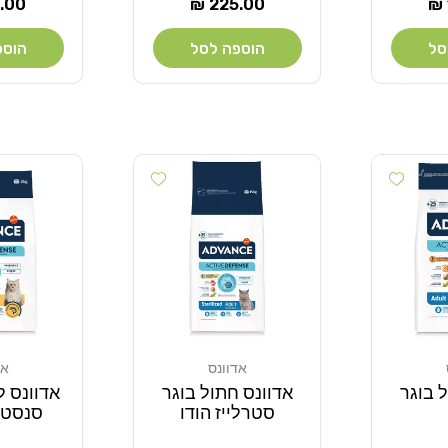
מחיר
מחי
00 ₪
225.00 ₪
רגיל
רגיל
סל
הוספה לסל
הוספ
Add wishlist
Add wishlist
אדוונס
אד
מוֹכֵר:
מוֹכֵר:
 בוגר
אדוונס חתול בוגר
אדוונס ל
סטרלייז הודו
סנסטי