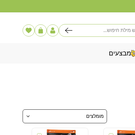
דלג
לתוכן
פוש
הרשימה
עֲגָלָה
שלי
מבצעים
מומלצים
Add wishlist
Add wishlist