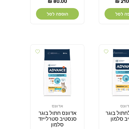
ר
מחיר
80.00 ₪
210.
רגיל
ה לסל
הוספה לסל
Add wishlist
Add wishlist
וונס
אדוונס
מוֹכֵר:
חתול בוגר
אדוונס חתול בוגר
ב סלמון
סנסטיב סטרלייזד
סלמון