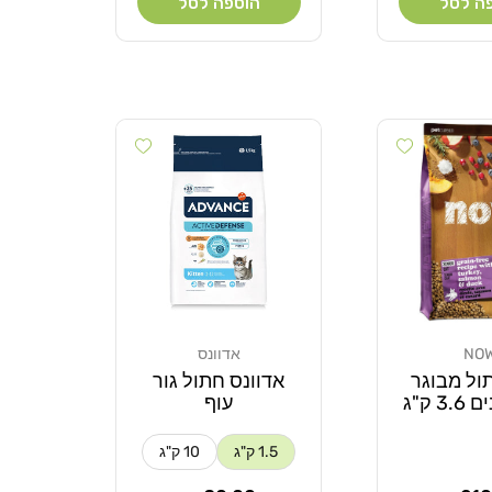
ה לסל
הוספה לסל
Add wishlist
Add wishlist
NO
אדוונס
מוֹכֵר:
ול מבוגר
אדוונס חתול גור
3 ק"ג
עוף
1.5 ק"ג
10 ק"ג