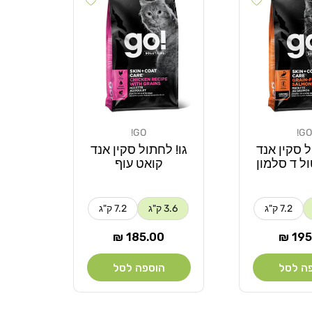
GO!
GO!
מוֹכֵר:
ל סקין אנד
גו! לחתול סקין אנד
ל ד סלמון
קואט עוף
7.2 ק"ג
3.6 ק"ג
7.2 ק"ג
ר
מחיר
185.00 ₪
195.
רגיל
ה לסל
הוספה לסל