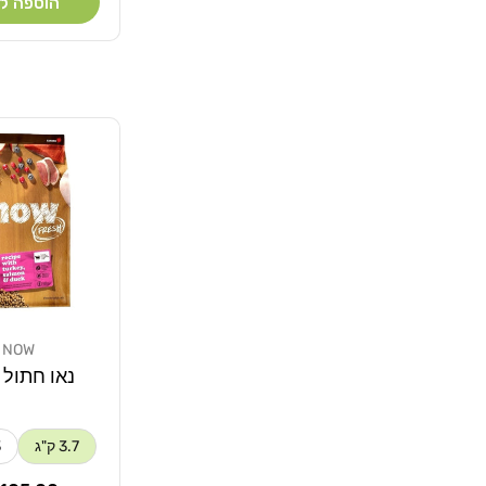
הוספה ל
NOW
מוֹכֵר:
נאו חתול 
3.7 ק"ג
3