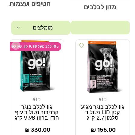
חטיפים ועצמות
מזון לכלבים
מומלצים
 wishlist
Add wishlist
סינון
Go! כלב מעל 9.98 קג, שק שני ב-20% הנחה
GO!
GO!
מוֹכֵר:
מוֹכֵר:
גו! לכלב בוגר מגזע
גו! לכלב בוגר
קטן LID נטול ד
קרניבור נטול ד עוף
סלמון 2.7 ק"ג
הודו ברווז 9.98 ק"ג
מחיר
מחיר
330.00 ₪
155.00 ₪
רגיל
רגיל