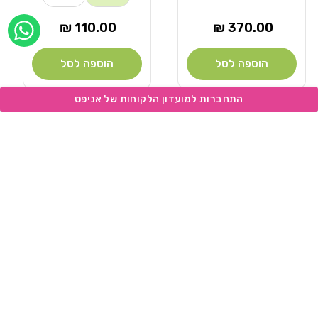
מחיר
מחיר
110.00 ₪
370.00 ₪
רגיל
רגיל
הוספה לסל
הוספה לסל
Add wishlist
Add wishlist
NOW
NOW
מוֹכֵר:
מוֹכֵר:
נאו לכלב גוד גרייבי
נאו לכלב גור
סלמון 10 קילו
1.6 ק"ג
10 ק"ג