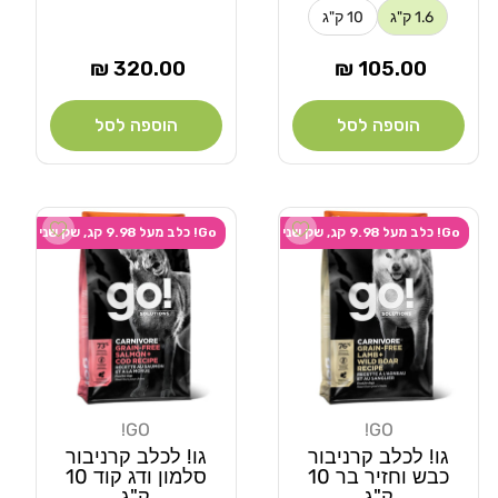
1.6 ק"ג
10 ק"ג
מחיר
מחיר
320.00 ₪
105.00 ₪
רגיל
רגיל
הוספה לסל
הוספה לסל
Add wishlist
Add wishlist
Go! כלב מעל 9.98 קג, שק שני ב-20% הנחה
Go! כלב מעל 9.98 קג, שק שני ב-20% הנחה
GO!
GO!
מוֹכֵר:
מוֹכֵר:
גו! לכלב קרניבור
גו! לכלב קרניבור
כבש וחזיר בר 10
סלמון ודג קוד 10
ק"ג
ק"ג