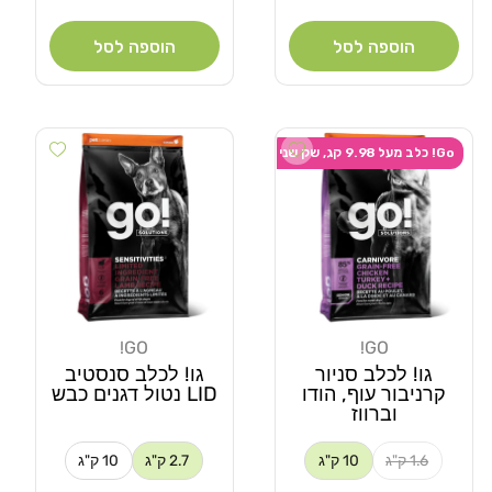
רגיל
רגיל
הוספה לסל
הוספה לסל
 wishlist
Add wishlist
Go! כלב מעל 9.98 קג, שק שני ב-20% הנחה
GO!
GO!
מוֹכֵר:
מוֹכֵר:
גו! לכלב סניור
גו! לכלב סנסטיב
קרניבור עוף, הודו
LID נטול דגנים כבש
וברווז
1.6 ק"ג
10 ק"ג
2.7 ק"ג
10 ק"ג