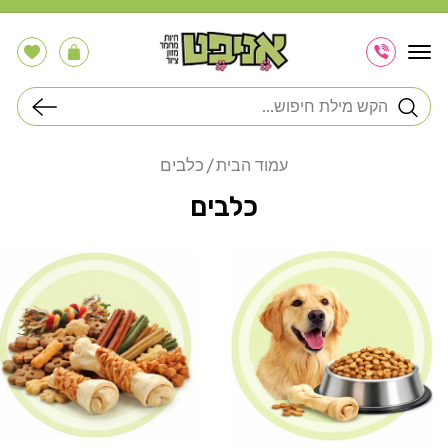
דלג
לתוכן
הרשימה
עֲגָלָה
שלי
חיפוש
כלבים
עמוד הבית
כלבים