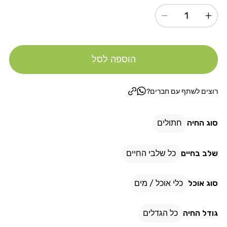
הגדל
הקטנת
כמות
כמות
עבור
עבור
הוספה לסל
פטקס
פטקס
מזרקת
מזרקת
מים
מים
רוצים לשתף עם חברים?
2.2
2.2
ליטר
ליטר
סוג החיה
חתולים
WF01
WF01
שלב בחיים
כל שלבי החיים
סוג אוכל
כלי אוכל / מים
גודל החיה
כל הגדלים