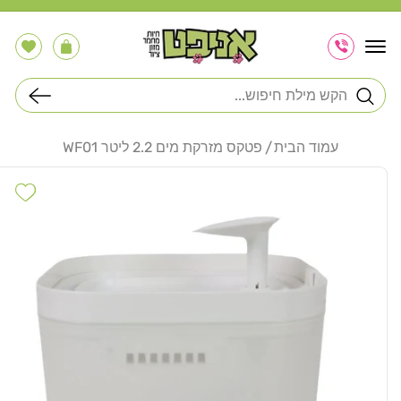
דלג
לתוכן
הרשימה
עֲגָלָה
שלי
חיפוש
עמוד הבית
פטקס מזרקת מים 2.2 ליטר WF01
דלג
לפרטי
hlist
המוצר