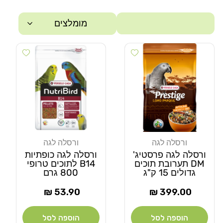
מומלצים
 wishlist
Add wishlist
סינון
ורסלה לגה
ורסלה לגה
מוֹכֵר:
מוֹכֵר:
ורסלה לגה פרסטיג'
ורסלה לגה כופתיות
DM תערובת תוכים
B14 לתוכים טרופי
גדולים 15 ק"ג
800 גרם
מחיר
מחיר
53.90 ₪
399.00 ₪
רגיל
רגיל
הוספה לסל
הוספה לסל