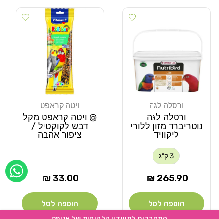
Add wishlist
Add wishlist
ורסלה לגה
ויטה קראפט
מוֹכֵר:
מוֹכֵר:
ורסלה לגה
@ ויטה קראפט מקל
נוטריברד מזון ללורי
דבש לקוקטיל /
ליקוויד
ציפור אהבה
3 ק"ג
מחיר
מחיר
33.00 ₪
265.90 ₪
רגיל
רגיל
הוספה לסל
הוספה לסל