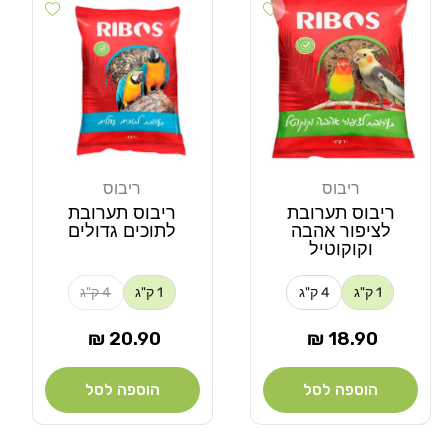
Add wishlist
Add wishlist
ריבוס
ריבוס
מוֹכֵר:
מוֹכֵר:
ריבוס תערובת
ריבוס תערובת
לציפור אהבה
לתוכים גדולים
וקוקוטיל
1 ק"ג
4 ק"ג
1 ק"ג
4 ק"ג
מחיר
מחיר
20.90 ₪
18.90 ₪
רגיל
רגיל
הוספה לסל
הוספה לסל