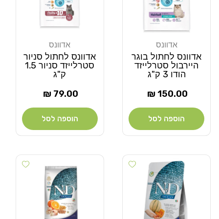
אדוונס
אדוונס
מוֹכֵר:
מוֹכֵר:
אדוונס לחתול בוגר
אדוונס לחתול סניור
היירבול סטרלייזד
סטרלייזד סניור 1.5
הודו 3 ק"ג
ק"ג
מחיר
מחיר
79.00 ₪
150.00 ₪
רגיל
רגיל
הוספה לסל
הוספה לסל
Add wishlist
Add wishlist