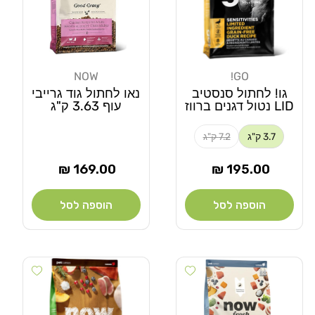
NOW
GO!
מוֹכֵר:
מוֹכֵר:
גו! לחתול סנסטיב
נאו לחתול גוד גרייבי
LID נטול דגנים ברווז
עוף 3.63 ק"ג
3.7 ק"ג
7.2 ק"ג
מחיר
מחיר
169.00 ₪
195.00 ₪
רגיל
רגיל
הוספה לסל
הוספה לסל
 wishlist
Add wishlist