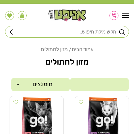
דלג
לתוכן
הרשימה
עֲגָלָה
שלי
חיפוש
מזון לחתולים
עמוד הבית
מזון לחתולים
מומלצים
 wishlist
Add wishlist
סינון