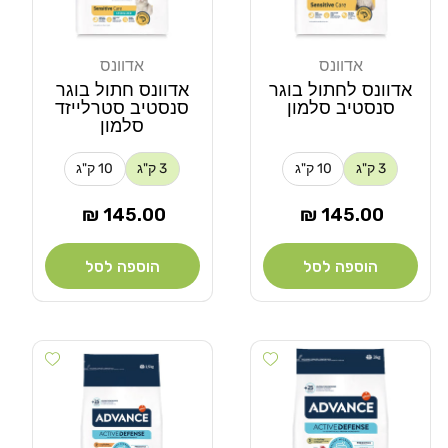
אדוונס
אדוונס
מוֹכֵר:
מוֹכֵר:
אדוונס לחתול בוגר
אדוונס חתול בוגר
סנסטיב סלמון
סנסטיב סטרלייזד
סלמון
3 ק"ג
10 ק"ג
3 ק"ג
10 ק"ג
מחיר
מחיר
145.00 ₪
145.00 ₪
רגיל
רגיל
הוספה לסל
הוספה לסל
Add wishlist
Add wishlist