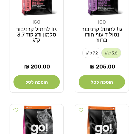
GO!
GO!
מוֹכֵר:
מוֹכֵר:
גו! לחתול קרניבור
גו! לחתול קרניבור
נטול ד עוף הודו
סלמון ודג קוד 3.7
ברווז
ק"ג
3.6 ק"ג
7.2 ק"ג
מחיר
מחיר
200.00 ₪
205.00 ₪
רגיל
רגיל
הוספה לסל
הוספה לסל
 wishlist
Add wishlist