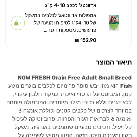
אדוונטג' לכלב 4-10 ק"ג
אמפולות אדוונטאג' לכלבים במשקל
של 4-10ק"ג לטיפוח ומניעה של
פרעושים, מספקות הגנה...
152.90 ₪
תיאור המוצר
NOW FRESH Grain Free Adult Small Breed
Fish
הוא מזון יבש סופר פרימיום לכלבים בוגרים מגזע
קטן, המבוסס על דג טרי ואיכותי כמקור חלבון עיקרי,
ללא דגנים וללא רכיבי מילוי מיותרים. הפורמולה פותחה
במיוחד לצרכים של כלבים קטנים וכוללת אומגה 3
ואומגה 6 לבריאות העור והפרווה, פרוביוטיקה לעיכול
קל ויעיל, ורכיבים טבעיים שתומכים באנרגיה, משקל
תקין ומערכת חיסון חזקה. המזון מסייע לשמירה על