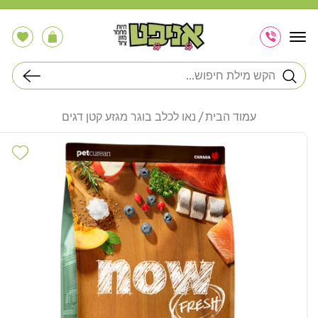
דלג
לתוכן
הרשימה
עֲגָלָה
שלי
חיפוש
עמוד הבית
נאו לכלב בוגר מגזע קטן דגים
דלג
לפרטי
hlist
המוצר