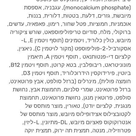
(
monocalcium phosphate
), עגבניה, אספסת
מיובשת, גזרים, דלעת, בטטות, דלורית, בננות,
אוכמניות, חמוציות, פטל שחור, רימון, פאפאיה, עדשים,
ברוקולי, מלח, סודיום טריפוליפוספאט, שורש ציקוריה
מיובש, כולין כלוריד, ויטמינים (תוסף ויטמין
E
, ‏
L
-
אסקורביל-2-פוליפוספט (מקור לויטמין
C
), ניאצין,
קלציום די-פנטותנאט , תוסף ויטמין
A
, תיאמין
מונוניטראט, ריבופלבין, בטא קרוטן, תוסף ויטמין
B12
,
ביוטין, פירידוקסין הידרוכלוריד, תוסף ויטמין
D3
,
חומצה פולית), מינרלים (ברזל סולפט, אבץ פרוטאינט,
ברזל פרוטאינט, שמרי סלניום, תחמוצת אבץ, נחושת
סולפט, פרוטאין מנגן, נחושת פרוטאינט, תחמוצת
מנגנית, קלציום יודט), טאורין, מוצר מותסס של
לקטובצילוס אצידופילוס מיובש, מוצר מותסס של
אנטרוקוקוס פאציום מיובש,
DL
‏-מתיונין, ‏
L
-ליזין,
פטרוזיליה, מנטה, תמצית תה ירוק, תמצית יוקה