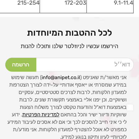
215-254
172-203
9.1-11.4
לכל ההטבות המיוחדות
הירשמו עכשיו לניוזלטר שלנו ותוכלו להנות
דוא׳׳ל
הרשמה
אני מאשר/ת שאניפט (
info@anipet.co.il
) תעשה שימוש
במידע שמסרתי או ייאסף אודותיי על-ידה לצורך הצטרפות
למועדון הלקוחות, לרבות לצרכים סטטיסטיים, עסקיים
ושיווקיים, וכן יפנו אליי באמצעי תקשורת שונים, לרבות
באמצעות דוא"ל והודעות טקסט לצורך משלוח הצעות
שיווקיות ודיוור ישיר והכל בהתאם
למדיניות הפרטיות
. ידוע
לי כי איני חייב להסכים לכך וכי אם לא אסכים לעיבוד המידע
כמפורט לא אוכל להצטרף למועדון הלקוחות. אני מודע/ת
לזכויותיי לעיון ותיקון בנוגע למידע.