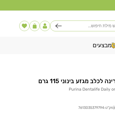
דלג
לתוכן
פוש
הרשימה
עֲגָלָה
שלי
מבצעים
 לכלב מגזע בינוני 115 גרם
Purina Dentalife Daily 
|
מק"ט:
7613035379794