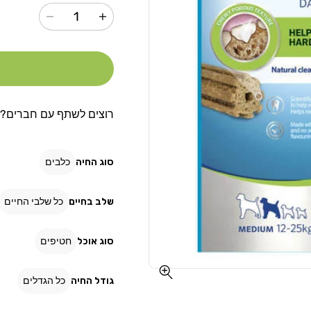
הגדל
הקטנת
כמות
כמות
עבור
עבור
חטיף
חטיף
דנטלייף
דנטלייף
פורינה
פורינה
לכלב
לכלב
רוצים לשתף עם חברים?
מגזע
מגזע
בינוני
בינוני
115
115
סוג החיה
כלבים
גרם
גרם
שלב בחיים
כל שלבי החיים
סוג אוכל
חטיפים
גודל החיה
כל הגדלים