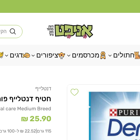
חי
חתולים
מכרסמים
ציפורים
דגים
דנטלייף
Add wishlist
חטיף דנטלייף פורינה
oral care Medium Breed
מחיר
25.90 ₪
רגיל
115 גרם
|
22.52 ₪ ל-100 גרם