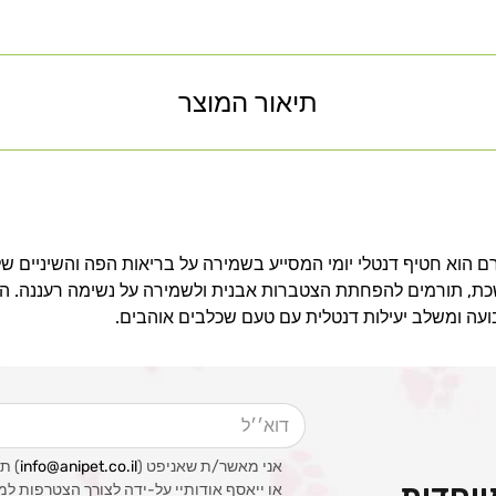
תיאור המוצר
ינה לכלב מגזע בינוני 115 גרם הוא חטיף דנטלי יומי המסייע בשמירה על בריאות הפה והשיני
ת, תורמים להפחתת הצטברות אבנית ולשמירה על נשימה רעננה. ה
ועה ומשלב יעילות דנטלית עם טעם שכלבים אוהבים.
דוא׳׳ל
אני מאשר/ת שאניפט (
info@anipet.co.il
) ת
וחדות
או ייאסף אודותיי על-ידה לצורך הצטרפות למ