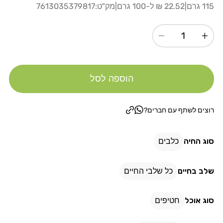
רגיל
115 גרם
|
22.52 ₪ ל-100 גרם
|
מק"ט:
7613035379817
הגדל
הקטנת
כמות
כמות
עבור
עבור
הוספה לסל
חטיף
חטיף
דנטלייף
דנטלייף
פורינה
פורינה
רוצים לשתף עם חברים?
לכלב
לכלב
מגזע
מגזע
סוג החיה
כלבים
קטן
קטן
115
115
שלב בחיים
כל שלבי החיים
גרם
גרם
סוג אוכל
חטיפים