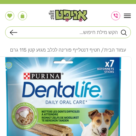
דלג
לתוכן
הרשימה
עֲגָלָה
שלי
חיפוש
עמוד הבית
חטיף דנטלייף פורינה לכלב מגזע קטן 115 גרם
דלג
לפרטי
hlist
המוצר