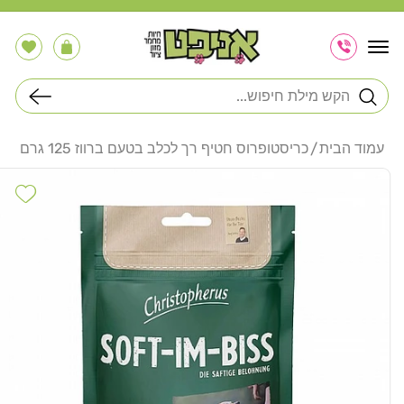
דלג
לתוכן
הרשימה
עֲגָלָה
שלי
חיפוש
עמוד הבית
כריסטופרוס חטיף רך לכלב בטעם ברווז 125 גרם
דלג
לפרטי
hlist
המוצר