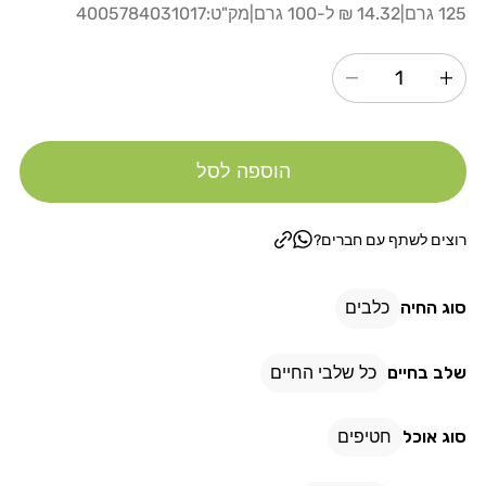
רגיל
125 גרם
|
14.32 ₪ ל-100 גרם
|
מק"ט:
4005784031017
הגדל
הקטנת
כמות
כמות
עבור
עבור
הוספה לסל
כריסטופרוס
כריסטופרוס
חטיף
חטיף
רך
רך
רוצים לשתף עם חברים?
לכלב
לכלב
בטעם
בטעם
סוג החיה
כלבים
ברווז
ברווז
125
125
שלב בחיים
כל שלבי החיים
גרם
גרם
סוג אוכל
חטיפים