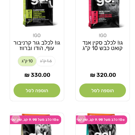
GO!
GO!
מוֹכֵר:
מוֹכֵר:
גו! לכלב סקין אנד
גו! לכלב גור קרניבור
קואט כבש 10 ק"ג
עוף, הודו וברווז
1.6 ק"ג
10 ק"ג
מחיר
מחיר
330.00 ₪
320.00 ₪
רגיל
רגיל
הוספה לסל
הוספה לסל
Add wishlist
Add wishlist
Go! כלב מעל 9.98 קג, שק שני ב-20% הנחה
Go! כלב מעל 9.98 קג, שק שני ב-20% הנחה