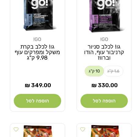
GO!
GO!
מוֹכֵר:
מוֹכֵר:
גו! לכלב סניור
גו! לכלב בקרת
קרניבור עוף, הודו
משקל ומפרקים עוף
וברווז
9.98 ק"ג
1.6 ק"ג
10 ק"ג
מחיר
מחיר
349.00 ₪
330.00 ₪
רגיל
רגיל
הוספה לסל
הוספה לסל
Add wishlist
Add wishlist