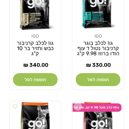
GO!
GO!
מוֹכֵר:
מוֹכֵר:
גו! לכלב בוגר
גו! לכלב קרניבור
קרניבור נטול ד עוף
כבש וחזיר בר 10
הודו ברווז 9.98 ק"ג
ק"ג
מחיר
מחיר
340.00 ₪
330.00 ₪
רגיל
רגיל
הוספה לסל
הוספה לסל
Add wishlist
Add wishlist
Go! כלב מעל 9.98 קג, שק שני ב-20% הנחה