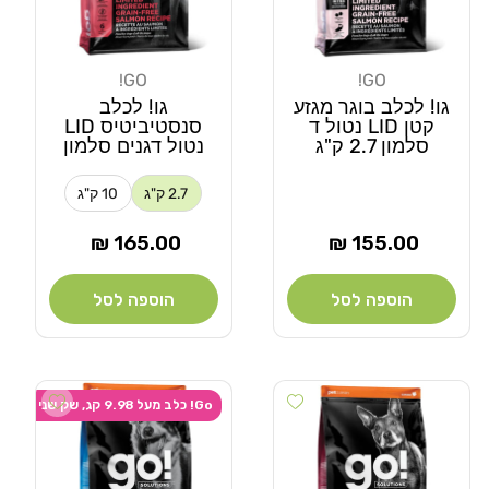
GO!
GO!
מוֹכֵר:
מוֹכֵר:
גו! לכלב בוגר מגזע
גו! לכלב
קטן LID נטול ד
סנסטיביטיס LID
סלמון 2.7 ק"ג
נטול דגנים סלמון
2.7 ק"ג
10 ק"ג
מחיר
מחיר
165.00 ₪
155.00 ₪
רגיל
רגיל
הוספה לסל
הוספה לסל
 wishlist
Add wishlist
Go! כלב מעל 9.98 קג, שק שני ב-20% הנחה