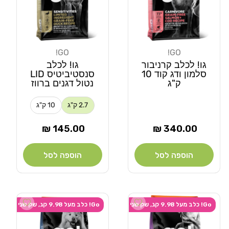
GO!
GO!
מוֹכֵר:
מוֹכֵר:
גו! לכלב קרניבור
גו! לכלב
סלמון ודג קוד 10
סנסטיביטיס LID
ק"ג
נטול דגנים ברווז
2.7 ק"ג
10 ק"ג
מחיר
מחיר
145.00 ₪
340.00 ₪
רגיל
רגיל
הוספה לסל
הוספה לסל
Add wishlist
Add wishlist
Go! כלב מעל 9.98 קג, שק שני ב-20% הנחה
Go! כלב מעל 9.98 קג, שק שני ב-20% הנחה