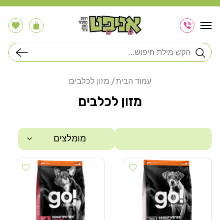
דלג
לתוכן
הרשימה
עֲגָלָה
שלי
חיפוש
מזון לכלבים
עמוד הבית
מזון לכלבים
מומלצים
 wishlist
Add wishlist
סינון