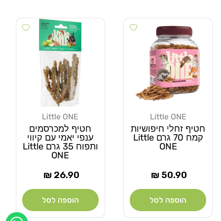
Add wishlist
Add wishlist
Little ONE
Little ONE
מוֹכֵר:
מוֹכֵר:
חטיף זחלי חיפושיות
חטיף למכרסמים
קמח 70 גרם Little
ענפי יאמי עם קיווי
ONE
ותפוח 35 גרם Little
ONE
מחיר
מחיר
26.90 ₪
50.90 ₪
רגיל
רגיל
הוספה לסל
הוספה לסל