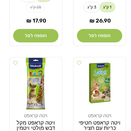
1 ק"ג
3 ק"ג
25 ק"ג
מחיר
מחיר
17.90 ₪
26.90 ₪
רגיל
רגיל
הוספה לסל
הוספה לסל
Add wishlist
Add wishlist
ויטה קראפט
ויטה קראפט
מוֹכֵר:
מוֹכֵר:
ויטה קראפט חטיפי
ויטה קראפט מקל
כריות עם חציר
דבש מולטי ויטמין