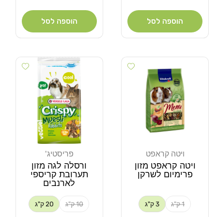
רגיל
רגיל
הוספה לסל
הוספה לסל
 wishlist
Add wishlist
ויטה קראפט
פריסטיג'
מוֹכֵר:
מוֹכֵר:
ויטה קראפט מזון
ורסלה לגה מזון
פרימיום לשרקן
תערובת קריספי
לארנבים
1 ק"ג
3 ק"ג
10 ק"ג
20 ק"ג