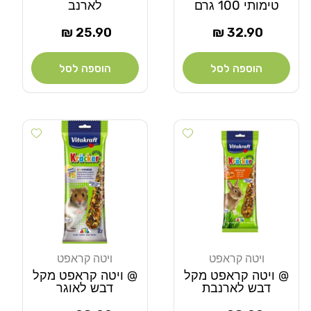
טימותי 100 גרם
לארנב
מחיר
מחיר
25.90 ₪
32.90 ₪
רגיל
רגיל
הוספה לסל
הוספה לסל
Add wishlist
Add wishlist
ויטה קראפט
ויטה קראפט
מוֹכֵר:
מוֹכֵר:
@ ויטה קראפט מקל
@ ויטה קראפט מקל
דבש לארנבת
דבש לאוגר