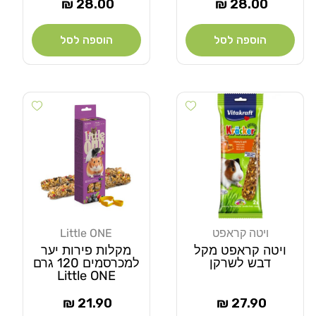
מחיר
מחיר
28.00 ₪
28.00 ₪
רגיל
רגיל
הוספה לסל
הוספה לסל
Add wishlist
Add wishlist
ויטה קראפט
Little ONE
מוֹכֵר:
מוֹכֵר:
ויטה קראפט מקל
מקלות פירות יער
דבש לשרקן
למכרסמים 120 גרם
Little ONE
מחיר
מחיר
21.90 ₪
27.90 ₪
רגיל
רגיל