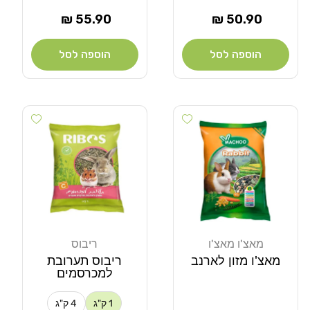
מחיר
מחיר
55.90 ₪
50.90 ₪
רגיל
רגיל
הוספה לסל
הוספה לסל
 wishlist
Add wishlist
מאצ'ו מאצ'ו
ריבוס
מוֹכֵר:
מוֹכֵר:
מאצ'ו מזון לארנב
ריבוס תערובת
למכרסמים
1 ק"ג
4 ק"ג