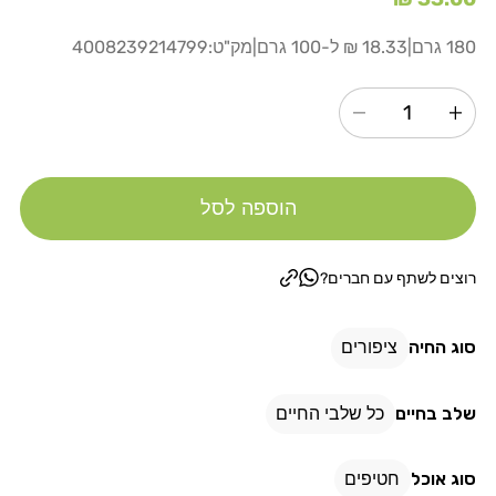
רגיל
180 גרם
|
18.33 ₪ ל-100 גרם
|
מק"ט:
4008239214799
הגדל
הקטנת
כמות
כמות
עבור
עבור
הוספה לסל
@
@
ויטה
ויטה
קראפט
קראפט
רוצים לשתף עם חברים?
מקל
מקל
דבש
דבש
סוג החיה
ציפורים
לקוקטיל
לקוקטיל
/
/
שלב בחיים
כל שלבי החיים
ציפור
ציפור
אהבה
אהבה
סוג אוכל
חטיפים