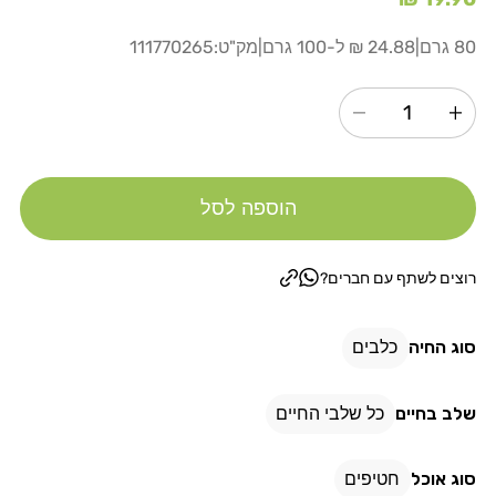
רגיל
80 גרם
|
24.88 ₪ ל-100 גרם
|
מק"ט:
111770265
הגדל
הקטנת
כמות
כמות
עבור
עבור
הוספה לסל
יאמיז
יאמיז
לכלב
לכלב
עצמות
עצמות
רוצים לשתף עם חברים?
קשר
קשר
בטעם
בטעם
סוג החיה
כלבים
חלב
חלב
עם
עם
שלב בחיים
כל שלבי החיים
עוף
עוף
80
80
סוג אוכל
חטיפים
גרם
גרם