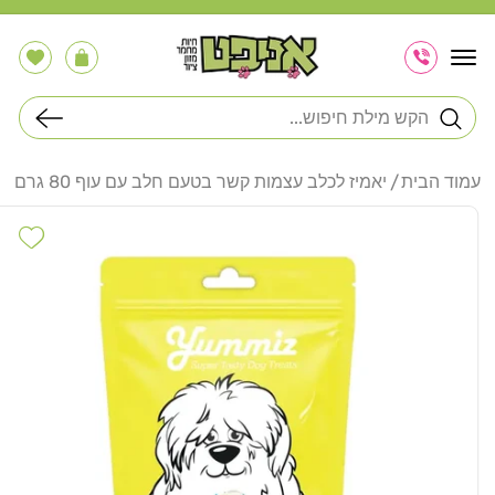
דלג
לתוכן
הרשימה
עֲגָלָה
שלי
חיפוש
עמוד הבית
יאמיז לכלב עצמות קשר בטעם חלב עם עוף 80 גרם
דלג
לפרטי
hlist
המוצר