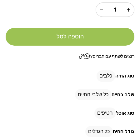
הגדל
הקטנת
כמות
כמות
עבור
עבור
הוספה לסל
צ&#39;אנקיז
צ&#39;אנקיז
מקלות
מקלות
עוף
עוף
רוצים לשתף עם חברים?
80
80
גרם
גרם
סוג החיה
כלבים
שלב בחיים
כל שלבי החיים
סוג אוכל
חטיפים
גודל החיה
כל הגדלים