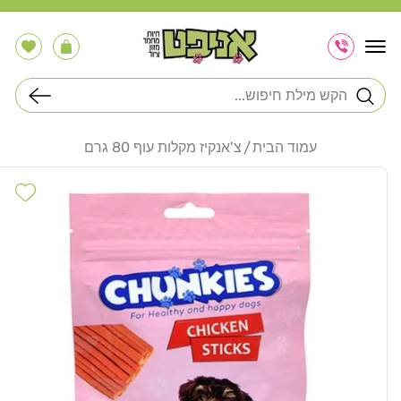
דלג
לתוכן
הרשימה
עֲגָלָה
שלי
חיפוש
עמוד הבית
צ'אנקיז מקלות עוף 80 גרם
דלג
לפרטי
hlist
המוצר