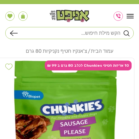
דלג
לתוכן
הרשימה
עֲגָלָה
שלי
חיפוש
עמוד הבית
צ'אנקיז חטיף נקניקיות 80 גרם
דלג
לפרטי
hlist
10 אריזות חטיפי Chunkies לכלב 80 גרם ב 99 ₪
המוצר