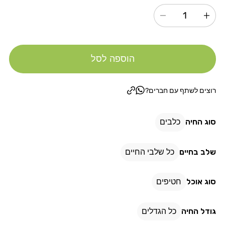
הגדל
הקטנת
כמות
כמות
עבור
עבור
הוספה לסל
צ&#39;אנקיז
צ&#39;אנקיז
חטיף
חטיף
נקניקיות
נקניקיות
רוצים לשתף עם חברים?
80
80
גרם
גרם
סוג החיה
כלבים
שלב בחיים
כל שלבי החיים
סוג אוכל
חטיפים
גודל החיה
כל הגדלים