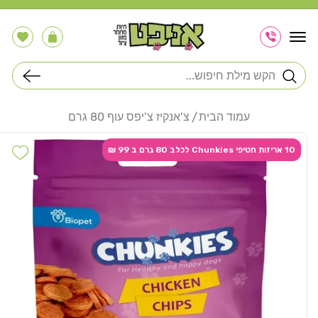
דלג
לתוכן
הרשימה
עֲגָלָה
שלי
חיפוש
עמוד הבית
צ'אנקיז צ'יפס עוף 80 גרם
דלג
לפרטי
hlist
10 אריזות חטיפי Chunkies לכלב 80 גרם ב 99 ₪
המוצר