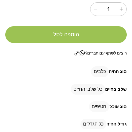
הגדל
הקטנת
כמות
כמות
עבור
עבור
הוספה לסל
צ&#39;אנקיז
צ&#39;אנקיז
צ&#39;יפס
צ&#39;יפס
עוף
עוף
רוצים לשתף עם חברים?
80
80
גרם
גרם
סוג החיה
כלבים
שלב בחיים
כל שלבי החיים
סוג אוכל
חטיפים
גודל החיה
כל הגדלים