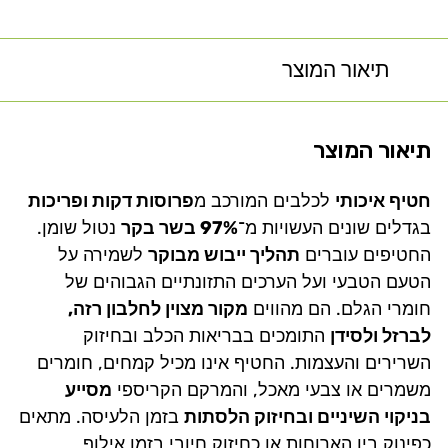
תיאור המוצר
תיאור המוצר
חטיף איכותי
לכלבים המורכב מ
פרוסות דקות ופריכות
בגדלים שונים העשויות מ־
97% בשר בקר
נטול שומן.
החטיפים עוברים
תהליך ייבוש מבוקר
לשמירה על
הטעם הטבעי ועל הערכים התזונתיים הגבוהים של
חומרי הגלם. הם מהווים
מקור מצוין לחלבון רזה,
לברזל ולסידן
התומכים בבריאות הכלב ובחיזוק
השרירים והעצמות. החטיף אינו מכיל קמחים, חומרים
משמרים או צבעי מאכל, והמרקם הקריספי
מסייע
בניקוי השיניים ובחיזוק הלסתות
בזמן הלעיסה. מתאים
כפינוק בין הארוחות או כחיזוק חיובי בזמן אילוף