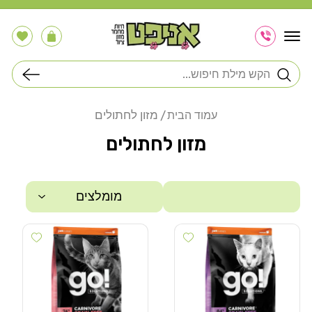
דלג
לתוכן
הרשימה
עֲגָלָה
שלי
חיפוש
מזון לחתולים
עמוד הבית
מזון לחתולים
מומלצים
 wishlist
Add wishlist
סינון