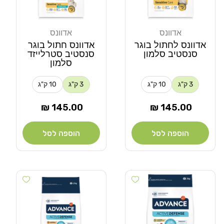
אדוונס
אדוונס
מוֹכֵר:
מוֹכֵר:
אדוונס לחתול בוגר
אדוונס חתול בוגר
סנסטיב סלמון
סנסטיב סטרלייזד
סלמון
3 ק"ג
10 ק"ג
3 ק"ג
10 ק"ג
מחיר
מחיר
145.00 ₪
145.00 ₪
רגיל
רגיל
הוספה לסל
הוספה לסל
Add wishlist
Add wishlist