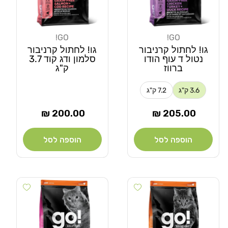
GO!
GO!
מוֹכֵר:
מוֹכֵר:
גו! לחתול קרניבור
גו! לחתול קרניבור
נטול ד עוף הודו
סלמון ודג קוד 3.7
ברווז
ק"ג
3.6 ק"ג
7.2 ק"ג
מחיר
מחיר
200.00 ₪
205.00 ₪
רגיל
רגיל
הוספה לסל
הוספה לסל
 wishlist
Add wishlist