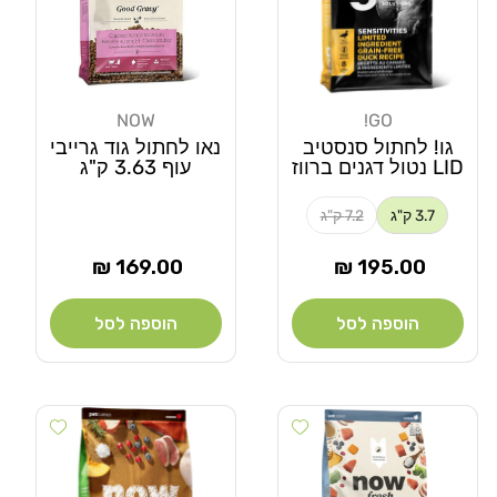
NOW
GO!
מוֹכֵר:
מוֹכֵר:
גו! לחתול סנסטיב
נאו לחתול גוד גרייבי
LID נטול דגנים ברווז
עוף 3.63 ק"ג
3.7 ק"ג
7.2 ק"ג
מחיר
מחיר
169.00 ₪
195.00 ₪
רגיל
רגיל
הוספה לסל
הוספה לסל
 wishlist
Add wishlist