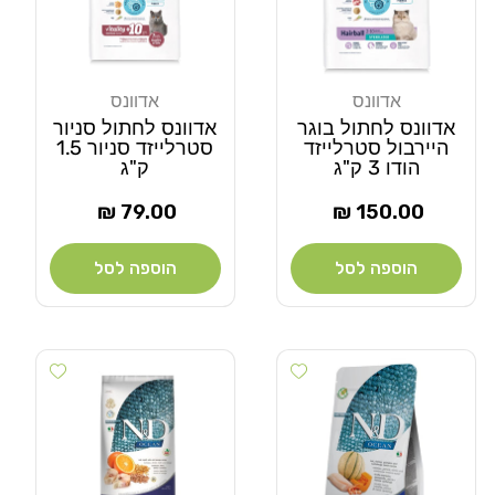
אדוונס
אדוונס
מוֹכֵר:
מוֹכֵר:
אדוונס לחתול בוגר
אדוונס לחתול סניור
היירבול סטרלייזד
סטרלייזד סניור 1.5
הודו 3 ק"ג
ק"ג
מחיר
מחיר
79.00 ₪
150.00 ₪
רגיל
רגיל
הוספה לסל
הוספה לסל
Add wishlist
Add wishlist