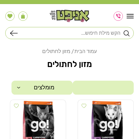
דלג
לתוכן
הרשימה
עֲגָלָה
שלי
חיפוש
מזון לחתולים
עמוד הבית
מזון לחתולים
מומלצים
 wishlist
Add wishlist
סינון