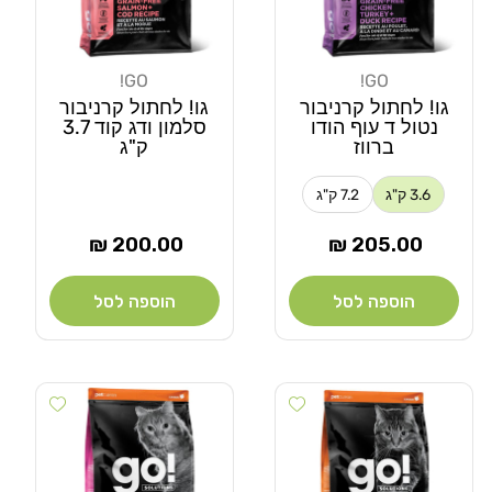
GO!
GO!
מוֹכֵר:
מוֹכֵר:
גו! לחתול קרניבור
גו! לחתול קרניבור
נטול ד עוף הודו
סלמון ודג קוד 3.7
ברווז
ק"ג
3.6 ק"ג
7.2 ק"ג
מחיר
מחיר
200.00 ₪
205.00 ₪
רגיל
רגיל
הוספה לסל
הוספה לסל
 wishlist
Add wishlist