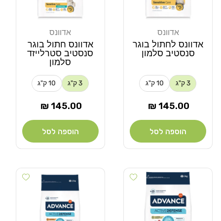
אדוונס
אדוונס
מוֹכֵר:
מוֹכֵר:
אדוונס לחתול בוגר
אדוונס חתול בוגר
סנסטיב סלמון
סנסטיב סטרלייזד
סלמון
3 ק"ג
10 ק"ג
3 ק"ג
10 ק"ג
מחיר
מחיר
145.00 ₪
145.00 ₪
רגיל
רגיל
הוספה לסל
הוספה לסל
Add wishlist
Add wishlist