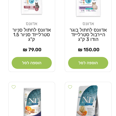
אדוונס
אדוונס
מוֹכֵר:
מוֹכֵר:
אדוונס לחתול בוגר
אדוונס לחתול סניור
היירבול סטרלייזד
סטרלייזד סניור 1.5
הודו 3 ק"ג
ק"ג
מחיר
מחיר
79.00 ₪
150.00 ₪
רגיל
רגיל
הוספה לסל
הוספה לסל
Add wishlist
Add wishlist