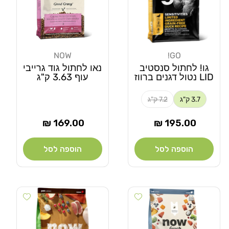
NOW
GO!
מוֹכֵר:
מוֹכֵר:
גו! לחתול סנסטיב
נאו לחתול גוד גרייבי
LID נטול דגנים ברווז
עוף 3.63 ק"ג
3.7 ק"ג
7.2 ק"ג
מחיר
מחיר
169.00 ₪
195.00 ₪
רגיל
רגיל
הוספה לסל
הוספה לסל
 wishlist
Add wishlist