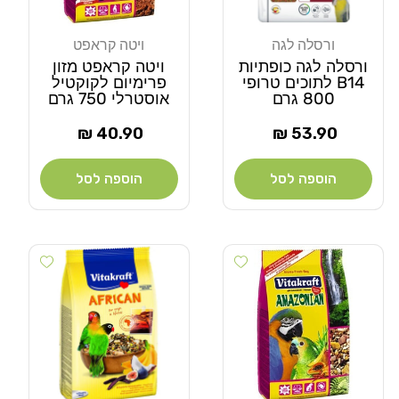
ורסלה לגה
ויטה קראפט
מוֹכֵר:
מוֹכֵר:
ורסלה לגה כופתיות
ויטה קראפט מזון
B14 לתוכים טרופי
פרימיום לקוקטיל
800 גרם
אוסטרלי 750 גרם
מחיר
מחיר
40.90 ₪
53.90 ₪
רגיל
רגיל
הוספה לסל
הוספה לסל
 wishlist
Add wishlist