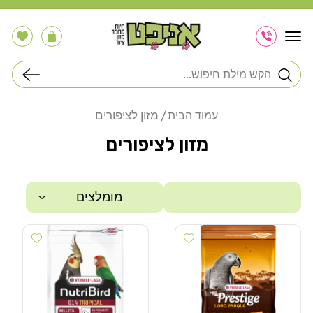
דלג
לתוכן
הרשימה
עֲגָלָה
שלי
חיפוש
מזון לציפורים
עמוד הבית
מזון לציפורים
מומלצים
 wishlist
Add wishlist
סינון