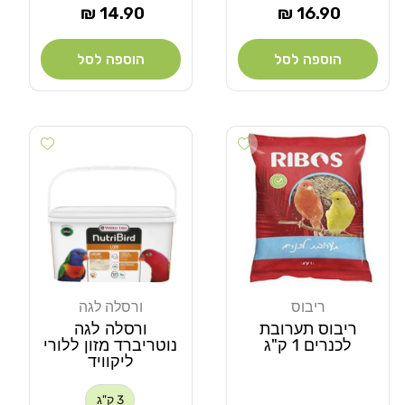
מחיר
מחיר
14.90 ₪
16.90 ₪
רגיל
רגיל
הוספה לסל
הוספה לסל
Add wishlist
Add wishlist
ריבוס
ורסלה לגה
מוֹכֵר:
מוֹכֵר:
ריבוס תערובת
ורסלה לגה
לכנרים 1 ק"ג
נוטריברד מזון ללורי
ליקוויד
3 ק"ג