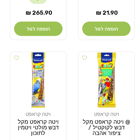
מחיר
מחיר
265.90 ₪
21.90 ₪
רגיל
רגיל
הוספה לסל
הוספה לסל
Add wishlist
Add wishlist
ויטה קראפט
ויטה קראפט
מוֹכֵר:
מוֹכֵר:
@ ויטה קראפט מקל
ויטה קראפט מקל
דבש לקוקטיל /
דבש מולטי ויטמין
ציפור אהבה
לתוכון