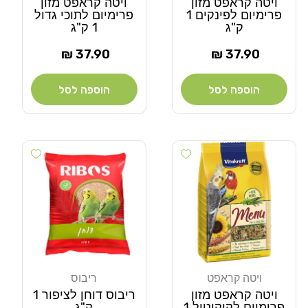
ויטה קראפט מזון
ויטה קראפט מזון
פרימיום לפינקים 1
פרימיום לתוכי גדול
ק"ג
1 ק"ג
מחיר
מחיר
37.90 ₪
37.90 ₪
רגיל
רגיל
הוספה לסל
הוספה לסל
Add wishlist
Add wishlist
ויטה קראפט
ריבוס
מוֹכֵר:
מוֹכֵר:
ויטה קראפט מזון
ריבוס דוחן לציפור 1
פרימיום לקוקוטיל 1
ק"ג