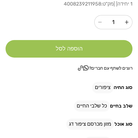
רגיל
1 יחידה
| |
מק"ט:
4008239211958
הגדל
הקטנת
כמות
כמות
עבור
עבור
הוספה לסל
ויטה
ויטה
קראפט
קראפט
לכנר
לכנר
רוצים לשתף עם חברים?
מקל
מקל
דבש
דבש
סוג החיה
ציפורים
מולטי
מולטי
ויטמין
ויטמין
שלב בחיים
כל שלבי החיים
סוג אוכל
מזון מכרסם ציפור דג